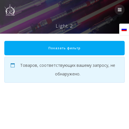
Skip
to
content
Light 2
Показать фильтр
Товаров, соответствующих вашему запросу, не
обнаружено.