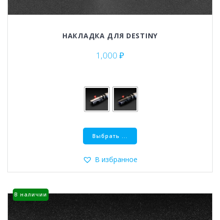
НАКЛАДКА ДЛЯ DESTINY
1,000
₽
Этот
Выбрать ...
товар
имеет
несколько
В избранное
вариаций.
Опции
можно
В наличии
выбрать
на