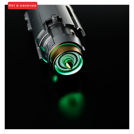
можно
Нет в наличии
выбрать
на
странице
товара.