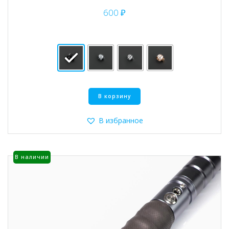
600
₽
Этот
В корзину
товар
имеет
несколько
В избранное
вариаций.
Опции
можно
В наличии
выбрать
на
странице
товара.