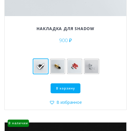
НАКЛАДКА ДЛЯ SHADOW
900
₽
Этот
В корзину
товар
имеет
несколько
В избранное
вариаций.
Опции
можно
В наличии
выбрать