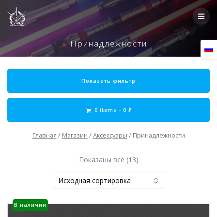
Skip
to
content
Принадлежности
Показать фильтр
0 items -
0
₽
Главная
/
Магазин
/
Аксессуары
/ Принадлежности
Показаны все (13)
В наличии