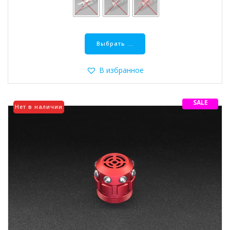
Этот
товар
Выбрать ...
имеет
несколько
В избранное
вариаций.
Опции
можно
SALE
Нет в наличии
выбрать
на
странице
товара.