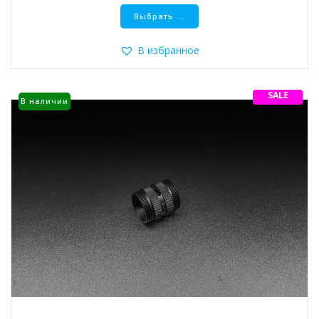
Этот
Выбрать ...
товар
имеет
несколько
В избранное
вариаций.
Опции
можно
SALE
В наличии
выбрать
на
странице
товара.