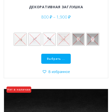
ДЕКОРАТИВНАЯ ЗАГЛУШКА
Диапазон
800
₽
–
1,900
₽
цен:
800 ₽
–
1,900 ₽
Этот
товар
Выбрать ...
имеет
несколько
В избранное
вариаций.
Опции
можно
Нет в наличии
выбрать
на
странице
товара.