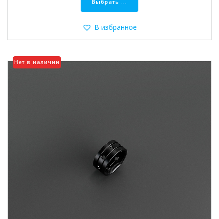
товар
Выбрать ...
имеет
несколько
В избранное
вариаций.
Опции
можно
Нет в наличии
выбрать
на
странице
товара.