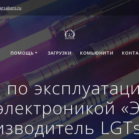
arsabers.ru
ПОМОЩЬ
ЗАГРУЗКИ
КОМЬЮНИТИ
КОНТ
 по эксплуатац
электроникой «
зводитель LGT