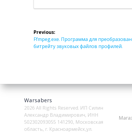
Навигация
Previous:
по
Previous
Ffmpeg.exe. Программа для преобразова
post:
битрейту звуковых файлов профилей.
записям
Warsabers
2026 All Rights Reserved. ИП Силин
Александр Владимирович, ИНН
Мага
502302093055 141290, Московская
область, г. Красноармейск,ул.