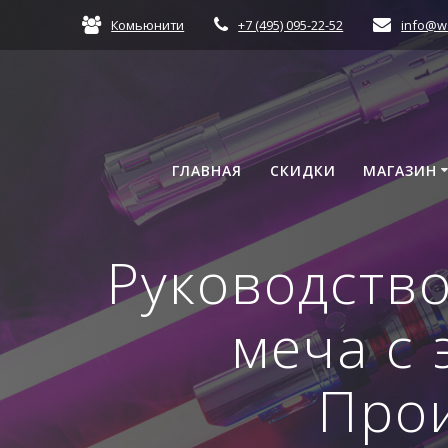
Skip
Комьюнити
+7 (495) 095-22-52
info@w
to
content
ГЛАВНАЯ
СКИДКИ
МАГАЗИН
Руководство
меча с 
Прои