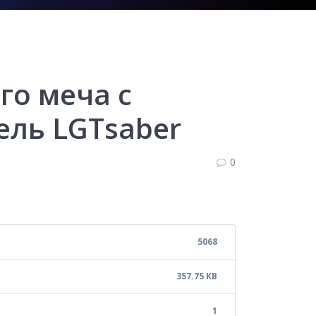
го меча с
ель LGTsaber
0
5068
357.75 KB
1