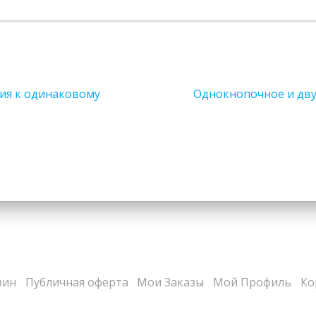
Next
ния к одинаковому
Однокнопочное и дву
post:
зин
Публичная оферта
Мои Заказы
Мой Профиль
Ко