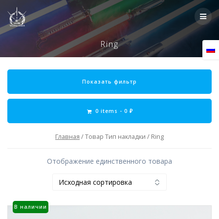
Skip
to
content
Ring
Показать фильтр
0 items -
0
₽
Главная
/ Товар Тип накладки / Ring
Отображение единственного товара
В наличии