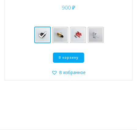
900
₽
Этот
В корзину
товар
имеет
несколько
В избранное
вариаций.
Опции
можно
выбрать
на
странице
товара.