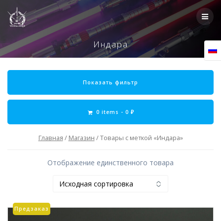
Skip
to
content
Индара
Показать фильтр
0 items -
0
₽
Главная
/
Магазин
/ Товары с меткой «Индара»
Отображение единственного товара
Предзаказ