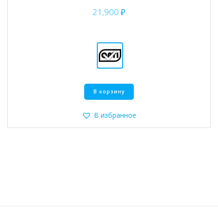
21,900
₽
Этот
В корзину
товар
имеет
несколько
В избранное
вариаций.
Опции
можно
выбрать
на
странице
товара.