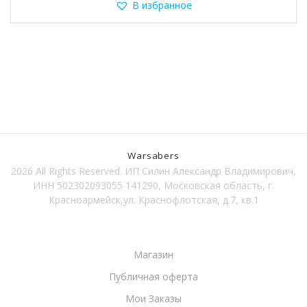
несколько
В избранное
вариаций.
Опции
можно
выбрать
на
странице
товара.
Warsabers
2026 All Rights Reserved. ИП Силин Александр Владимирович,
ИНН 502302093055 141290, Московская область, г.
Красноармейск,ул. Краснофлотская, д.7, кв.1
Магазин
Публичная оферта
Мои Заказы