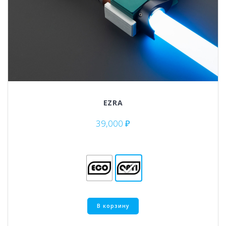
EZRA
39,000
₽
Этот
В корзину
товар
имеет