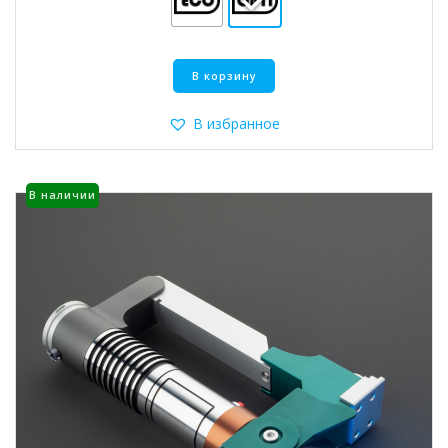
Этот
В корзину
товар
имеет
несколько
В избранное
вариаций.
Опции
можно
В наличии
выбрать
на
странице
товара.