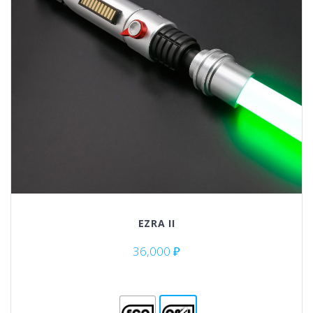
EZRA II
36,000
₽