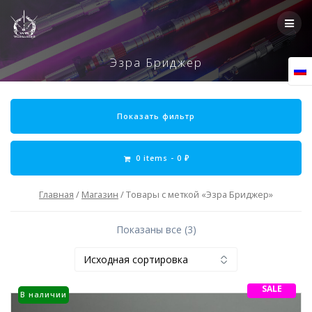
Skip
to
content
Эзра Бриджер
Показать фильтр
0 items -
0
₽
Главная
/
Магазин
/ Товары с меткой «Эзра Бриджер»
Показаны все (3)
SALE
В наличии