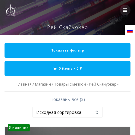
Skip
to
content
Рей Скайуокер
Показать фильтр
0 items -
0
₽
Главная
/
Магазин
/ Товары с меткой «Рей Скайуокер»
Показаны все (3)
В наличии