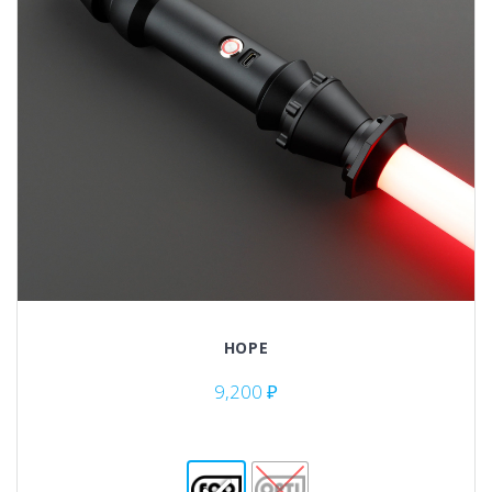
HOPE
9,200
₽