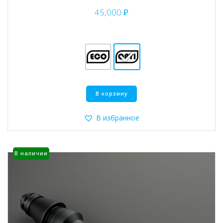
45,000
₽
Этот
В корзину
товар
имеет
несколько
В избранное
вариаций.
Опции
можно
В наличии
выбрать
на
странице
товара.