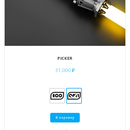
PICKER
31,000
₽
Этот
В корзину
товар
имеет