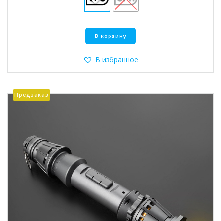
Этот
В корзину
товар
имеет
несколько
В избранное
вариаций.
Опции
можно
Предзаказ
выбрать
на
странице
товара.