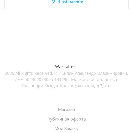
несколько
В избранное
вариаций.
Опции
можно
выбрать
на
странице
товара.
Warsabers
2026 All Rights Reserved. ИП Силин Александр Владимирович,
ИНН 502302093055 141290, Московская область, г.
Красноармейск,ул. Краснофлотская, д.7, кв.1
Магазин
Публичная оферта
Мои Заказы