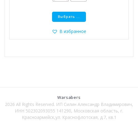
Этот
Выбрать ...
товар
имеет
несколько
В избранное
вариаций.
Опции
можно
выбрать
на
странице
товара.
Warsabers
2026 All Rights Reserved. ИП Силин Александр Владимирович,
ИНН 502302093055 141290, Московская область, г.
Красноармейск,ул. Краснофлотская, д.7, кв.1