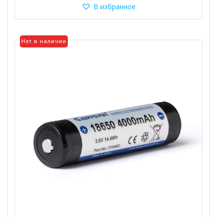
несколько
В избранное
вариаций.
Опции
можно
Нет в наличии
выбрать
на
странице
товара.