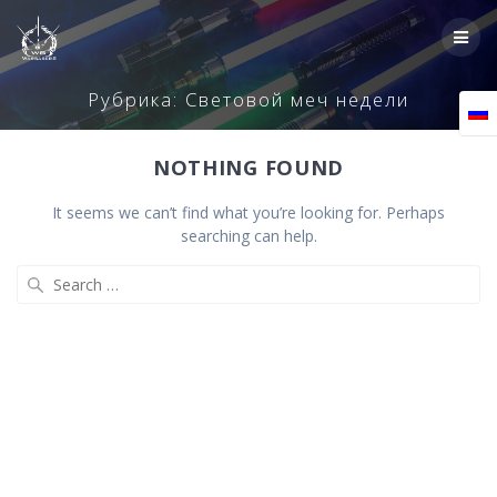
Skip
to
content
Рубрика:
Световой меч недели
NOTHING FOUND
It seems we can’t find what you’re looking for. Perhaps
searching can help.
Search
for: