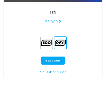
BEN
33,000
₽
Этот
В корзину
товар
имеет
несколько
В избранное
вариаций.
Опции
можно
выбрать
на
странице