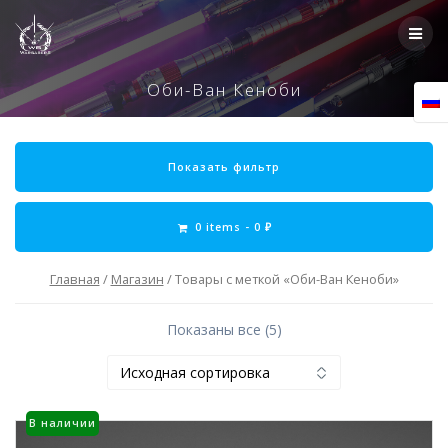
Skip
to
content
Оби-Ван Кеноби
Показать фильтр
0 items -
0
₽
Главная
/
Магазин
/ Товары с меткой «Оби-Ван Кеноби»
Показаны все (5)
В наличии