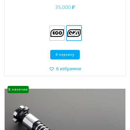
35,000
₽
Этот
В корзину
товар
имеет
несколько
В избранное
вариаций.
Опции
можно
В наличии
выбрать
на
странице
товара.