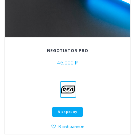
NEGOTIATOR PRO
46,000
₽
Этот
В корзину
товар
имеет
несколько
В избранное
вариаций.