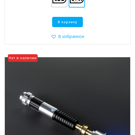
Этот
В корзину
товар
имеет
несколько
В избранное
вариаций.
Опции
можно
Нет в наличии
выбрать
на
странице
товара.