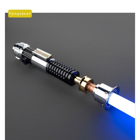
Опции
можно
Предзаказ
выбрать
на
странице
товара.