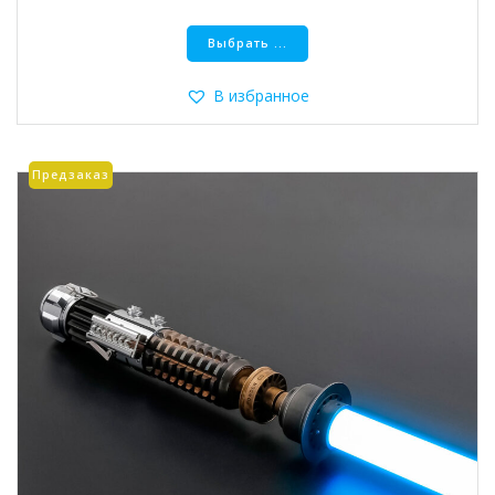
Этот
Выбрать ...
товар
имеет
несколько
В избранное
вариаций.
Опции
можно
Предзаказ
выбрать
на
странице
товара.