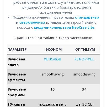
работы клинка, вспышки в случайных местах клинка
при ударах/отбиваниях бластера, эффекте
скрещивания мечей;
Поддержка применения
пустотелых
стандартных
и
сверхпрочных
клинков
диаметром 1 дюйм с
помощью
модуля-конвертера NeoCree Lite
.
Сравнительная таблица типов электроники
ПАРАМЕТР
ЭКОНОМ
ОПТИМУМ
Звуковая
XENORGB
XENOPIXEL
плата
Звуковые
smoothswing
smoothswing
эффекты
Звуковые
16
34
профили
SD-карта
поддерживаетс
да, 32 Gb