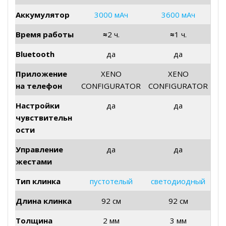
Аккумулятор
3000 мАч
3600 мАч
Время работы
≈
2 ч.
≈
1 ч.
Bluetooth
да
да
Приложение
XENO
XENO
на телефон
CONFIGURATOR
CONFIGURATOR
Настройки
да
да
чувствительн
ости
Управление
да
да
жестами
Тип клинка
пустотелый
светодиодный
Длина клинка
92 см
92 см
Толщина
2 мм
3 мм