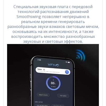
Специальная звуковая плата с передовой
технологий распознавания движений
Smoothswing позволяет непрерывно в
реальном времени генерировать
разнообразные звуки взмахов световым мечом,
основываясь на их интенсивности, а также
воспроизводить множество разнообразных
звуковых и световых эффектов.