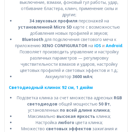
выключение, взмахи, фоновый гул работы, удар,
отбивание бластера, клинч, применение силы и
другие;
34 звуковых профиля
персонажей на
установленной Micro SD
карте с возможностью
добавления новых профилей и звуков;
Bluetooth
для подключения светового меча к
приложению
XENO CONFIGURATOR
на
iOS
и
Android
.
Позволяет производить управление и настройку
различных параметров — регулировку
чувствительности взмахов и ударов, настройку
цветовых профилей и световых эффектов и т.д.;
Аккумулятор
3600 мАч
;
Светодиодный клинок 92 см, 1 дюйм
Подсветка клинка за счет множества адресных
RGB
светодиодов
общей мощностью
50 Вт
,
установленных
по всей длине клинка
;
Максимально
высокая яркость
клинка;
Настройка
любого
цвета клинка;
Множество
световых эффектов
зажигания и