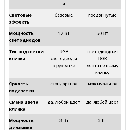
я
Световые
базовые
продвинутые
эффекты
Мощность
12 Вт
50 Вт
светодиодов
Тип подсветки
RGB
светодиодная
клинка
светодиоды
RGB
в рукоятке
лента по всему
клинку
Яркость
стандартная
максимальная
подсветки
Смена цвета
да, любой цвет
да, любой цвет
клинка
Мощность
3 Вт
3 Вт
динамика