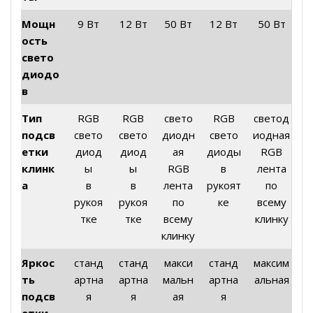
Мощн
9 Вт
12 Вт
50 Вт
12 Вт
50 Вт
ость
свето
диодо
в
Тип
RGB
RGB
свето
RGB
светод
подсв
свето
свето
диодн
свето
иодная
етки
диод
диод
ая
диоды
RGB
клинк
ы
ы
RGB
в
лента
а
в
в
лента
рукоят
по
рукоя
рукоя
по
ке
всему
тке
тке
всему
клинку
клинку
Яркос
станд
станд
макси
станд
максим
ть
артна
артна
мальн
артна
альная
подсв
я
я
ая
я