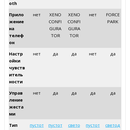
oth
Прило
нет
XENO
XENO
нет
FORCE
жение
CONFI
CONFI
PARK
на
GURA
GURA
телеф
TOR
TOR
он
Настр
нет
да
да
нет
да
ойки
чувств
итель
ности
Управ
нет
да
да
да
да
ление
жеста
ми
Тип
пустот
пустот
свето
пустот
светод