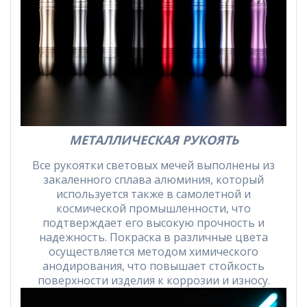
МЕТАЛЛИЧЕСКАЯ РУКОЯТЬ
Все рукоятки световых мечей выполнены из
закаленного сплава алюминия, который
используется также в самолетной и
космической промышленности, что
подтверждает его высокую прочность и
надежность. Покраска в различные цвета
осуществляется методом химического
анодирования, что повышает стойкость
поверхности изделия к коррозии и износу.