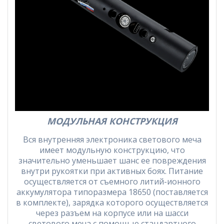
МОДУЛЬНАЯ КОНСТРУКЦИЯ
Вся внутренняя электроника светового меча
имеет модульную конструкцию, что
значительно уменьшает шанс ее повреждения
внутри рукоятки при активных боях. Питание
осуществляется от съемного литий-ионного
аккумулятора типоразмера 18650 (поставляется
в комплекте), зарядка которого осуществляется
через разъем на корпусе или на шасси
светового меча с помощью стандартного