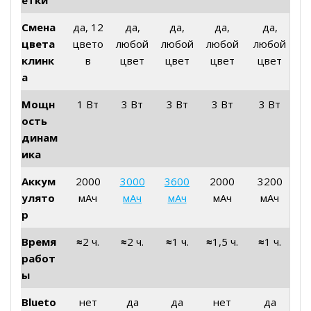
етки
Смена
да, 12
да,
да,
да,
да,
цвета
цвето
любой
любой
любой
любой
клинк
в
цвет
цвет
цвет
цвет
а
Мощн
1 Вт
3 Вт
3 Вт
3 Вт
3 Вт
ость
динам
ика
Аккум
2000
3000
3600
2000
3200
улято
мАч
мАч
мАч
мАч
мАч
р
Время
≈
2 ч.
≈
2 ч.
≈
1 ч.
≈
1,5 ч.
≈
1 ч.
работ
ы
Blueto
нет
да
да
нет
да