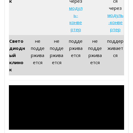
к
через
ся
модул
через
ь-
модуль
конве
-конве
ртер
ртер
Свето
не
не
подде
не
поддер
диодн
подде
подде
ржива
подде
живает
ый
ржива
ржива
ется
ржива
ся
клино
ется
ется
ется
к