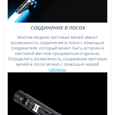
СОЕДИНЕНИЕ В ПОСОХ
Многие модели световых мечей имеют
возможность соединения в посох с помощью
соединителя, который может быть встроен в
световой меч или продаваться отдельно.
Определить возможность соединения световых
мечей в посох можно с помощью нашей
таблицы
.