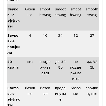
Звуко
базов
smoot
smoot
smoot
smooth
вые
ые
hswing
hswing
hswing
swing
эффек
ты
Звуко
4
16
34
12
27
вые
профи
ли
SD-
нет
подде
да, 32
не
да, 32
карта
ржива
Gb
подде
Gb
ется
ржива
ется
Свето
базов
базов
продв
базов
продви
вые
ые
ые
инуты
ые
нутые
эффек
е
ты