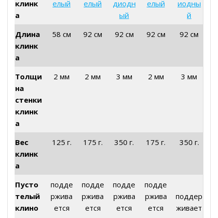
клинк
елый
елый
диодн
елый
иодны
а
ый
й
Длина
58 см
92 см
92 см
92 см
92 см
клинк
а
Толщи
2 мм
2 мм
3 мм
2 мм
3 мм
на
стенки
клинк
а
Вес
125 г.
175 г.
350 г.
175 г.
350 г.
клинк
а
Пусто
подде
подде
подде
подде
телый
ржива
ржива
ржива
ржива
поддер
клино
ется
ется
ется
ется
живает