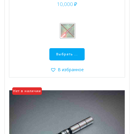
10,000
₽
Этот
товар
Выбрать ...
имеет
несколько
В избранное
вариаций.
Опции
можно
Нет в наличии
выбрать
на
странице
товара.