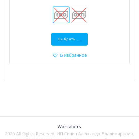
Этот
товар
Выбрать ...
имеет
несколько
В избранное
вариаций.
Опции
можно
выбрать
на
странице
товара.
Warsabers
2026 All Rights Reserved. ИП Силин Александр Владимирович,