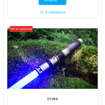
товар
Выбрать ...
имеет
несколько
В избранное
вариаций.
Опции
можно
Нет в наличии
выбрать
на
странице
товара.
STING