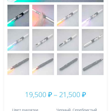
Диапаз
19,500
₽
–
21,500
₽
цен:
19,500 
–
Цвет рукоятки
Черный, Серебристый