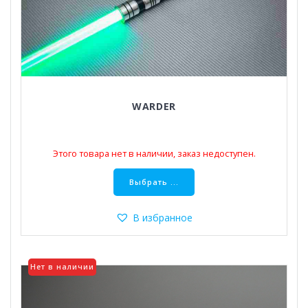
WARDER
Этого товара нет в наличии, заказ недоступен.
Этот
товар
Выбрать ...
имеет
несколько
В избранное
вариаций.
Опции
можно
Нет в наличии
выбрать
на
странице