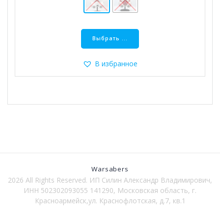
Этот
товар
Выбрать ...
имеет
несколько
В избранное
вариаций.
Опции
можно
выбрать
на
странице
товара.
Warsabers
2026 All Rights Reserved. ИП Силин Александр Владимирович,
ИНН 502302093055 141290, Московская область, г.
Красноармейск,ул. Краснофлотская, д.7, кв.1