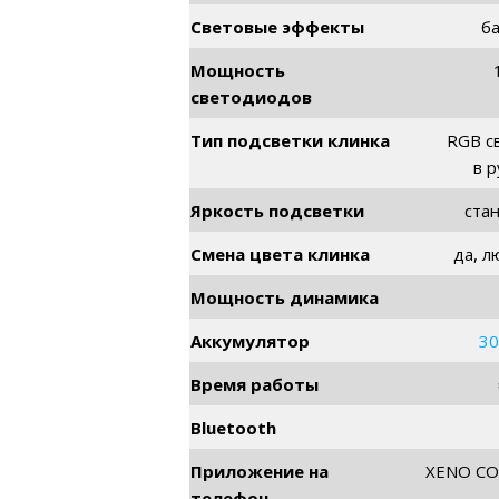
Световые эффекты
б
Мощность
светодиодов
Тип подсветки клинка
RGB с
в р
Яркость подсветки
ста
Смена цвета клинка
да, л
Мощность динамика
Аккумулятор
30
Время работы
Bluetooth
Приложение на
XENO C
телефон