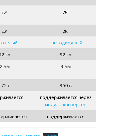
да
да
да
да
тотелый
светодиодный
92 см
92 см
2 мм
3 мм
175 г.
350 г.
рживается
поддерживается через
модуль-конвертер
держивается
поддерживается
 Оптимум (Bluetooth)
Скачать