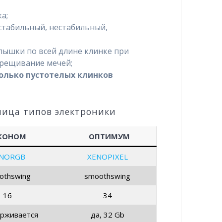
а;
стабильный, нестабильный,
пышки по всей длине клинке при
крещивание мечей;
олько пустотелых клинков
лица типов электроники
КОНОМ
ОПТИМУМ
NORGB
XENOPIXEL
othswing
smoothswing
16
34
рживается
да, 32 Gb