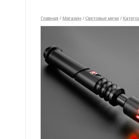
Главная
/
Магазин
/
Световые мечи
/
Катего