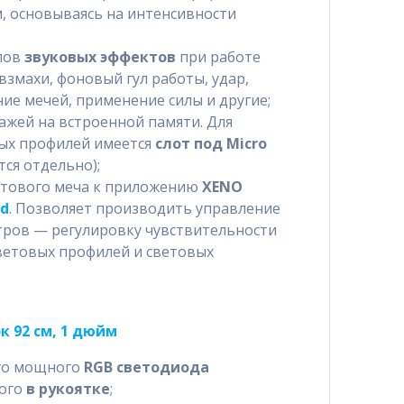
, основываясь на интенсивности
пов
звуковых эффектов
при работе
взмахи, фоновый гул работы, удар,
ие мечей, применение силы и другие;
ажей на встроенной памяти. Для
ых профилей имеется
слот под Micro
ся отдельно);
етового меча к приложению
XENO
id
. Позволяет производить управление
тров — регулировку чувствительности
цветовых профилей и световых
 92 см, 1 дюйм
ого мощного
RGB светодиода
ного
в рукоятке
;