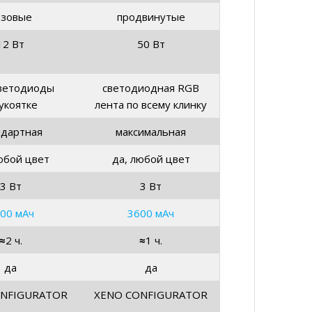
азовые
продвинутые
12 Вт
50 Вт
ветодиоды
светодиодная RGB
укоятке
лента по всему клинку
ндартная
максимальная
юбой цвет
да, любой цвет
3 Вт
3 Вт
00 мАч
3600 мАч
≈
2 ч.
≈
1 ч.
да
да
ONFIGURATOR
XENO CONFIGURATOR