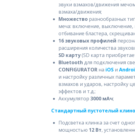
звуки взмахов/движения мечом
взмаха/движения;
Множество
разнообразных ти
меча: включение, выключение, 
отбивание бластера, скрещиван
16 звуковых профилей
персон
расширения количества звуков
SD карту
(SD карта приобретает
Bluetooth
для подключения св
CONFIGURATOR
на
iOS
и
Andro
и настройку различных параме
взмахов и ударов, настройку 
эффектов и т.д.;
Аккумулятор
3000 мАч
;
Стандартный пустотелый клинок
Подсветка клинка за счет одн
мощностью
12 Вт
, установлен