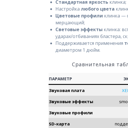
Стандартная яркость
клинка;
Настройка
любого цвета
клинк
Цветовые профили
клинка — 
мерцающий;
Световые эффекты
клинка: вс
ударах/отбиваниях бластера, с
Поддерживается применения
т
диаметром 1 дюйм.
Сравнительная таб
ПАРАМЕТР
Э
Звуковая плата
XE
Звуковые эффекты
smo
Звуковые профили
SD-карта
подде