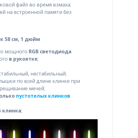
ковой файл во время взмаха;
й на встроенной памяти без
 58 см, 1 дюйм
ого мощного
RGB светодиода
ного
в рукоятке
;
стабильный, нестабильный;
пышки по всей длине клинке при
крещивание мечей;
олько
пустотелых клинков
в клинка
;