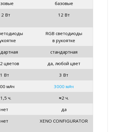
12 цветов
да, любой цвет
1 Вт
3 Вт
00 мАч
3000 мАч
≈
1,5 ч.
≈
2 ч.
нет
да
нет
XENO CONFIGURATOR
нет
да
нет
да
тотелый
пустотелый
58 см
92 см
2 мм
2 мм