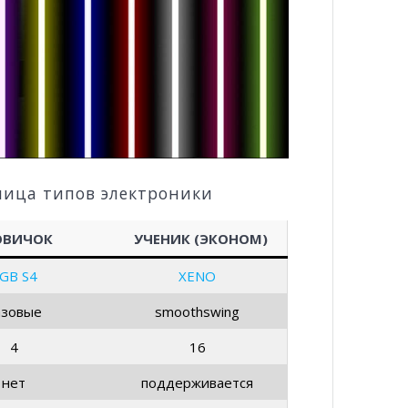
лица типов электроники
ОВИЧОК
УЧЕНИК (ЭКОНОМ)
GB S4
XENO
азовые
smoothswing
4
16
нет
поддерживается
азовые
базовые
12 Вт
12 Вт
ветодиоды
RGB светодиоды
укоятке
в рукоятке
ндартная
стандартная