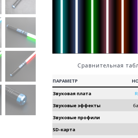
Сравнительная таб
ПАРАМЕТР
Н
Звуковая плата
R
Звуковые эффекты
б
Звуковые профили
SD-карта
Световые эффекты
б
Мощность
светодиодов
Тип подсветки клинка
RGB с
в р
Яркость подсветки
ста