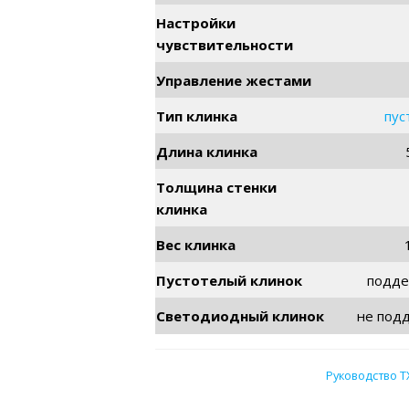
клинка
Вес клинка
Пустотелый клинок
подде
Светодиодный клинок
не под
Руководство 
Нет в наличии
Количество
В корзину
товара
Eva
В избранное