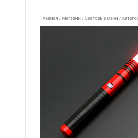
Главная
/
Магазин
/
Световые мечи
/
Катего