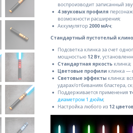
воспроизводит записанный зву
4 звуковых профиля
персонаже
возможности расширения;
Аккумулятор
2000 мАч
;
Стандартный пустотелый клинок
Подсветка клинка за счет одн
мощностью
12 Вт
, установлен
Стандартная яркость
клинка;
Цветовые профили
клинка — 
Световые эффекты
клинка: вс
ударах/отбиваниях бластера, с
Поддерживается применения
т
диаметром 1 дюйм
;
Настройка любого из
12 цвето