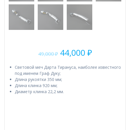
Первоначальная
Текущая
44,000
₽
49,000
₽
цена
цена:
составляла
44,000 ₽.
Cветовой меч Дарта Тирануса, наиболее известного
49,000 ₽.
под именем Граф Дуку;
Длина рукоятки 350 мм;
Длина клинка 920 мм;
Диаметр клинка 22,2 мм.