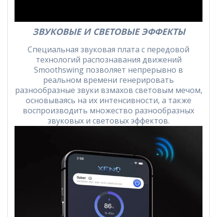
ЗВУКОВЫЕ И СВЕТОВЫЕ ЭФФЕКТЫ
Специальная звуковая плата с передовой
технологий распознавания движений
Smoothswing позволяет непрерывно в
реальном времени генерировать
разнообразные звуки взмахов световым мечом,
основываясь на их интенсивности, а также
воспроизводить множество разнообразных
звуковых и световых эффектов.