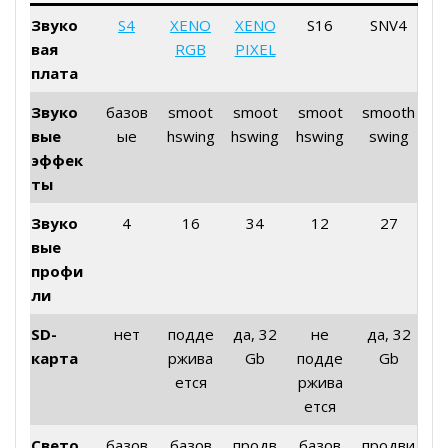
Звуко
S4
XENO
XENO
S16
SNV4
вая
RGB
PIXEL
плата
Звуко
базов
smoot
smoot
smoot
smooth
вые
ые
hswing
hswing
hswing
swing
эффек
ты
Звуко
4
16
34
12
27
вые
профи
ли
SD-
нет
подде
да, 32
не
да, 32
карта
ржива
Gb
подде
Gb
ется
ржива
ется
Свето
базов
базов
продв
базов
продви