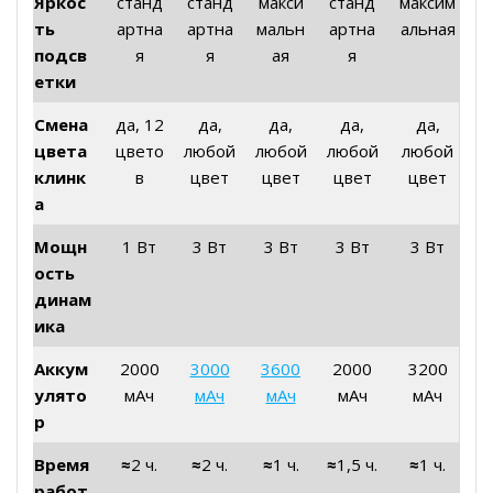
Яркос
станд
станд
макси
станд
максим
ть
артна
артна
мальн
артна
альная
подсв
я
я
ая
я
етки
Смена
да, 12
да,
да,
да,
да,
цвета
цвето
любой
любой
любой
любой
клинк
в
цвет
цвет
цвет
цвет
а
Мощн
1 Вт
3 Вт
3 Вт
3 Вт
3 Вт
ость
динам
ика
Аккум
2000
3000
3600
2000
3200
улято
мАч
мАч
мАч
мАч
мАч
р
Время
≈
2 ч.
≈
2 ч.
≈
1 ч.
≈
1,5 ч.
≈
1 ч.
работ