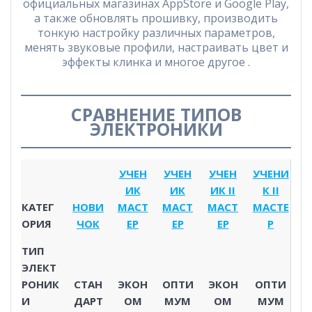
официальных магазинах AppStore и Google Play,
а также обновлять прошивку, производить
тонкую настройку различных параметров,
менять звуковые профили, настраивать цвет и
эффекты клинка и многое другое .
СРАВНЕНИЕ ТИПОВ
ЭЛЕКТРОНИКИ
УЧЕН
УЧЕН
УЧЕН
УЧЕНИ
ИК
ИК
ИК II
К II
КАТЕГ
НОВИ
МАСТ
МАСТ
МАСТ
МАСТЕ
ОРИЯ
ЧОК
ЕР
ЕР
ЕР
Р
ТИП
ЭЛЕКТ
РОНИК
СТАН
ЭКОН
ОПТИ
ЭКОН
ОПТИ
И
ДАРТ
ОМ
МУМ
ОМ
МУМ