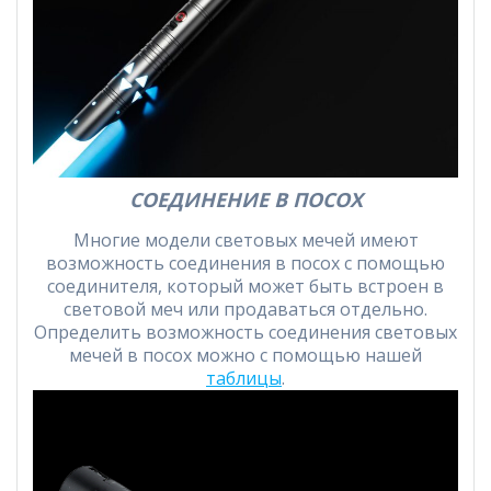
СОЕДИНЕНИЕ В ПОСОХ
Многие модели световых мечей имеют
возможность соединения в посох с помощью
соединителя, который может быть встроен в
световой меч или продаваться отдельно.
Определить возможность соединения световых
мечей в посох можно с помощью нашей
таблицы
.