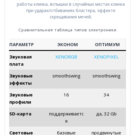
работы клинка, вспышки в случайных местах клинка
при ударах/отбиваниях бластера, эффекте
скрещивания мечей;
Сравнительная таблица типов электроники
ПАРАМЕТР
ЭКОНОМ
ОПТИМУМ
Звуковая
XENORGB
XENOPIXEL
плата
Звуковые
smoothswing
smoothswing
эффекты
Звуковые
16
34
профили
SD-карта
поддерживаетс
да, 32 Gb
я
Световые
базовые
продвинутые