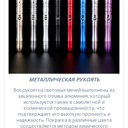
МЕТАЛЛИЧЕСКАЯ РУКОЯТЬ
Все рукоятки световых мечей выполнены из
закаленного сплава алюминия, который
используется также в самолетной и
космической промышленности, что
подтверждает его высокую прочность и
надежность. Покраска в различные цвета
осуществляется методом химического