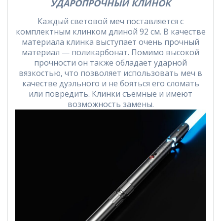
УДАРОПРОЧНЫЙ КЛИНОК
Каждый световой меч поставляется с
комплектным клинком длиной 92 см. В качестве
материала клинка выступает очень прочный
материал — поликарбонат. Помимо высокой
прочности он также обладает ударной
вязкостью, что позволяет использовать меч в
качестве дуэльного и не бояться его сломать
или повредить. Клинки съемные и имеют
возможность замены.