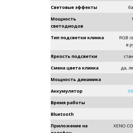
Световые эффекты
б
Мощность
светодиодов
Тип подсветки клинка
RGB с
в р
Яркость подсветки
ста
Смена цвета клинка
да, л
Мощность динамика
Аккумулятор
30
Время работы
Bluetooth
Приложение на
XENO C
телефон