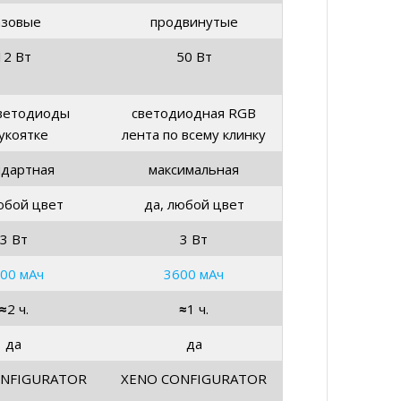
азовые
продвинутые
12 Вт
50 Вт
ветодиоды
светодиодная RGB
укоятке
лента по всему клинку
ндартная
максимальная
юбой цвет
да, любой цвет
3 Вт
3 Вт
00 мАч
3600 мАч
≈
2 ч.
≈
1 ч.
да
да
ONFIGURATOR
XENO CONFIGURATOR