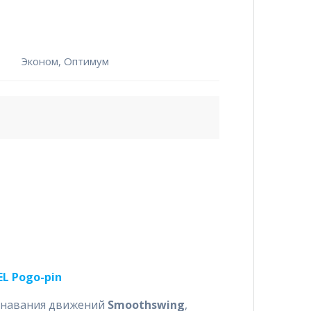
Эконом, Оптимум
L Pogo-pin
знавания движений
Smoothswing
,