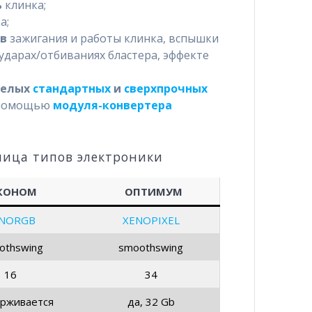
ь
клинка;
а;
ов
зажигания и работы клинка, вспышки
 ударах/отбиваниях бластера, эффекте
телых
стандартных
и
сверхпрочных
 помощью
модуля-конвертера
лица типов электроники
КОНОМ
ОПТИМУМ
NORGB
XENOPIXEL
othswing
smoothswing
16
34
рживается
да, 32 Gb