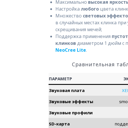
Максимально
высокая яркост
Настройка
любого
цвета клинк
Множество
световых эффект
в случайных местах клинка при
скрещивания мечей;
Поддержка применения
пусто
клинков
диаметром 1 дюйм с
NeoCree Lite
.
Сравнительная таб
ПАРАМЕТР
Э
Звуковая плата
XE
Звуковые эффекты
smo
Звуковые профили
SD-карта
подде