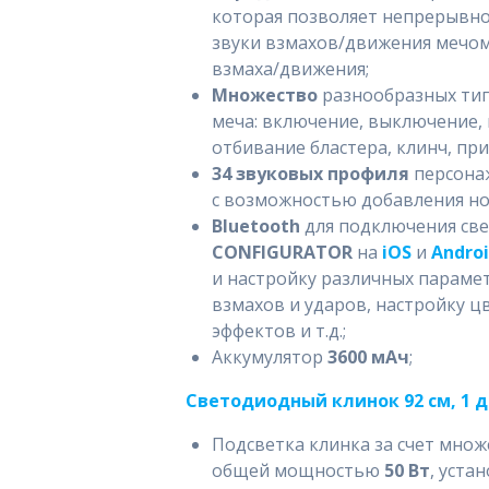
которая позволяет непрерывно
звуки взмахов/движения мечом
взмаха/движения;
Множество
разнообразных ти
меча: включение, выключение, 
отбивание бластера, клинч, при
34 звуковых профиля
персона
с возможностью добавления но
Bluetooth
для подключения св
CONFIGURATOR
на
iOS
и
Andro
и настройку различных параме
взмахов и ударов, настройку 
эффектов и т.д.;
Аккумулятор
3600 мАч
;
Светодиодный клинок 92 см, 1 
Подсветка клинка за счет мно
общей мощностью
50 Вт
, уста