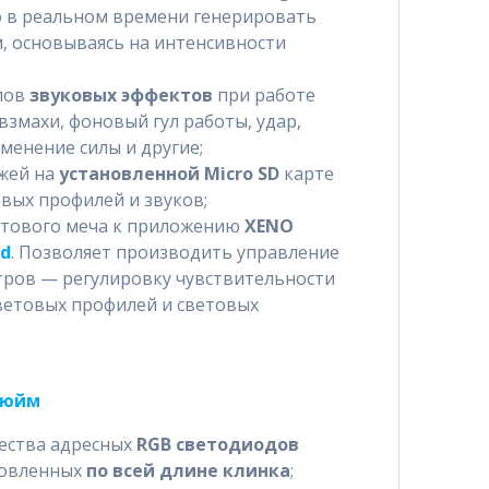
 в реальном времени генерировать
, основываясь на интенсивности
пов
звуковых эффектов
при работе
взмахи, фоновый гул работы, удар,
менение силы и другие;
жей на
установленной Micro SD
карте
вых профилей и звуков;
етового меча к приложению
XENO
id
. Позволяет производить управление
тров — регулировку чувствительности
цветовых профилей и световых
дюйм
жества адресных
RGB светодиодов
новленных
по всей длине клинка
;