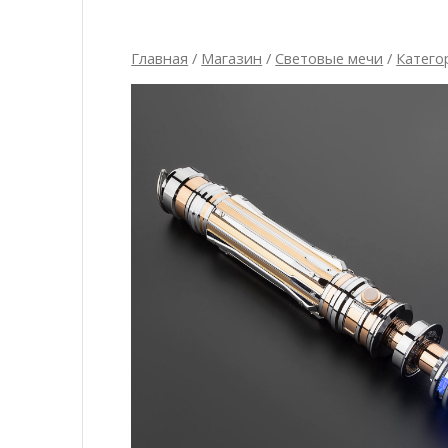
Главная
/
Магазин
/
Световые мечи
/
Катего