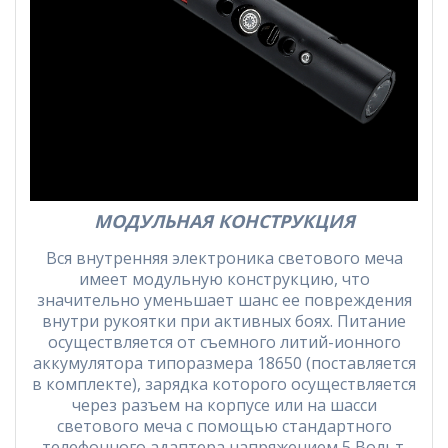
МОДУЛЬНАЯ КОНСТРУКЦИЯ
Вся внутренняя электроника светового меча
имеет модульную конструкцию, что
значительно уменьшает шанс ее повреждения
внутри рукоятки при активных боях. Питание
осуществляется от съемного литий-ионного
аккумулятора типоразмера 18650 (поставляется
в комплекте), зарядка которого осуществляется
через разъем на корпусе или на шасси
светового меча с помощью стандартного
телефонного адаптера напряжением 5 Вольт.