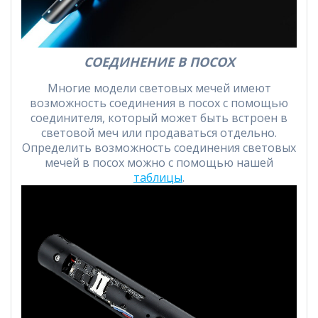
СОЕДИНЕНИЕ В ПОСОХ
Многие модели световых мечей имеют
возможность соединения в посох с помощью
соединителя, который может быть встроен в
световой меч или продаваться отдельно.
Определить возможность соединения световых
мечей в посох можно с помощью нашей
таблицы
.