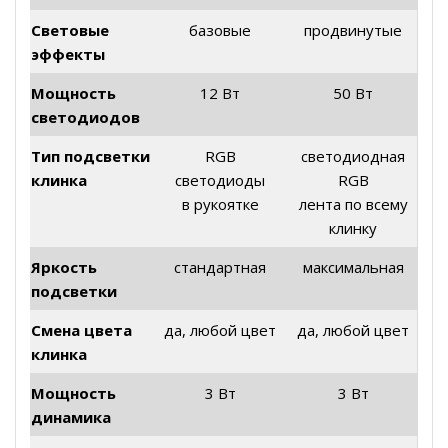
Световые
базовые
продвинутые
эффекты
Мощность
12 Вт
50 Вт
светодиодов
Тип подсветки
RGB
светодиодная
клинка
светодиоды
RGB
в рукоятке
лента по всему
клинку
Яркость
стандартная
максимальная
подсветки
Смена цвета
да, любой цвет
да, любой цвет
клинка
Мощность
3 Вт
3 Вт
динамика