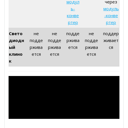
модул
через
ь-
модуль
конве
-конве
ртер
ртер
Свето
не
не
подде
не
поддер
диодн
подде
подде
ржива
подде
живает
ый
ржива
ржива
ется
ржива
ся
клино
ется
ется
ется
к