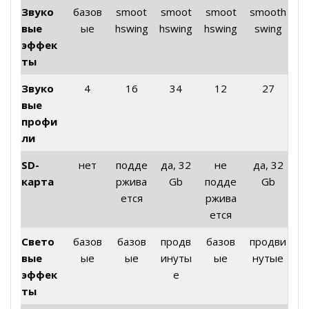
Звуко
базов
smoot
smoot
smoot
smooth
вые
ые
hswing
hswing
hswing
swing
эффек
ты
Звуко
4
16
34
12
27
вые
профи
ли
SD-
нет
подде
да, 32
не
да, 32
карта
ржива
Gb
подде
Gb
ется
ржива
ется
Свето
базов
базов
продв
базов
продви
вые
ые
ые
инуты
ые
нутые
эффек
е
ты