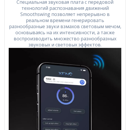
Специальная звуковая плата с передовой
технологий распознавания движений
Smoothswing позволяет непрерывно в
реальном времени генерировать
разнообразные звуки взмахов световым мечом,
основываясь на их интенсивности, а также
воспроизводить множество разнообразных
звуковых и световых эффектов.