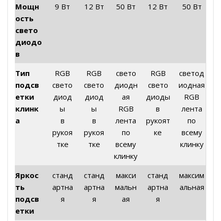
Мощн
9 Вт
12 Вт
50 Вт
12 Вт
50 Вт
ость
свето
диодо
в
Тип
RGB
RGB
свето
RGB
светод
подсв
свето
свето
диодн
свето
иодная
етки
диод
диод
ая
диоды
RGB
клинк
ы
ы
RGB
в
лента
а
в
в
лента
рукоят
по
рукоя
рукоя
по
ке
всему
тке
тке
всему
клинку
клинку
Яркос
станд
станд
макси
станд
максим
ть
артна
артна
мальн
артна
альная
подсв
я
я
ая
я
етки