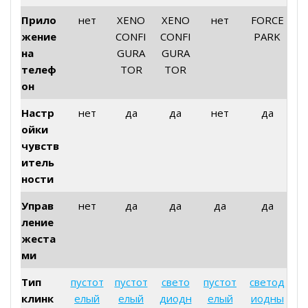
Прило
нет
XENO
XENO
нет
FORCE
жение
CONFI
CONFI
PARK
на
GURA
GURA
телеф
TOR
TOR
он
Настр
нет
да
да
нет
да
ойки
чувств
итель
ности
Управ
нет
да
да
да
да
ление
жеста
ми
Тип
пустот
пустот
свето
пустот
светод
клинк
елый
елый
диодн
елый
иодны