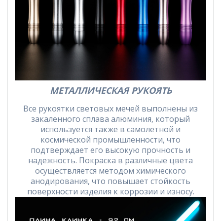
МЕТАЛЛИЧЕСКАЯ РУКОЯТЬ
Все рукоятки световых мечей выполнены из
закаленного сплава алюминия, который
используется также в самолетной и
космической промышленности, что
подтверждает его высокую прочность и
надежность. Покраска в различные цвета
осуществляется методом химического
анодирования, что повышает стойкость
поверхности изделия к коррозии и износу.