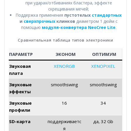
при ударах/отбиваниях бластера, эффекте
скрещивания мечей;
Поддержка применения
пустотелых
стандартных
и
сверхпрочных
клинков
диаметром 1 дюйм с
помощью
модуля-конвертера NeoCree Lite
.
Сравнительная таблица типов электроники
ПАРАМЕТР
ЭКОНОМ
ОПТИМУМ
Звуковая
XENORGB
XENOPIXEL
плата
Звуковые
smoothswing
smoothswing
эффекты
Звуковые
16
34
профили
SD-карта
поддерживаетс
да, 32 Gb
я