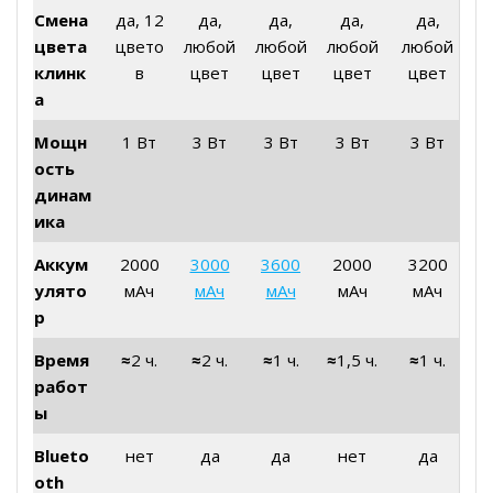
Смена
да, 12
да,
да,
да,
да,
цвета
цвето
любой
любой
любой
любой
клинк
в
цвет
цвет
цвет
цвет
а
Мощн
1 Вт
3 Вт
3 Вт
3 Вт
3 Вт
ость
динам
ика
Аккум
2000
3000
3600
2000
3200
улято
мАч
мАч
мАч
мАч
мАч
р
Время
≈
2 ч.
≈
2 ч.
≈
1 ч.
≈
1,5 ч.
≈
1 ч.
работ
ы
Blueto
нет
да
да
нет
да
oth