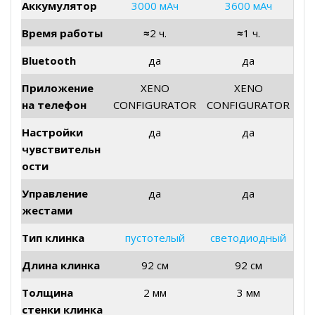
Аккумулятор
3000 мАч
3600 мАч
Время работы
≈
2 ч.
≈
1 ч.
Bluetooth
да
да
Приложение
XENO
XENO
на телефон
CONFIGURATOR
CONFIGURATOR
Настройки
да
да
чувствительн
ости
Управление
да
да
жестами
Тип клинка
пустотелый
светодиодный
Длина клинка
92 см
92 см
Толщина
2 мм
3 мм
стенки клинка