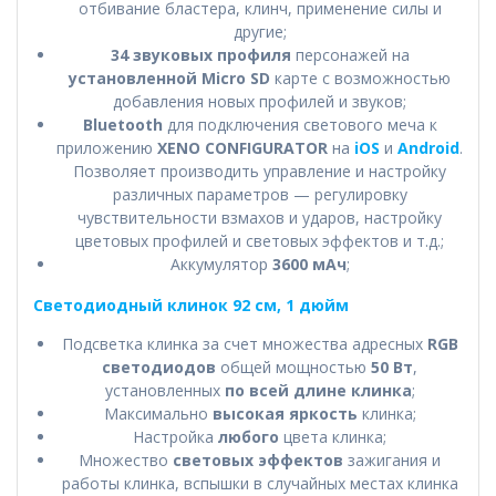
отбивание бластера, клинч, применение силы и
другие;
34 звуковых профиля
персонажей на
установленной Micro SD
карте с возможностью
добавления новых профилей и звуков;
Bluetooth
для подключения светового меча к
приложению
XENO CONFIGURATOR
на
iOS
и
Android
.
Позволяет производить управление и настройку
различных параметров — регулировку
чувствительности взмахов и ударов, настройку
цветовых профилей и световых эффектов и т.д.;
Аккумулятор
3600 мАч
;
Светодиодный клинок 92 см, 1 дюйм
Подсветка клинка за счет множества адресных
RGB
светодиодов
общей мощностью
50 Вт
,
установленных
по всей длине клинка
;
Максимально
высокая яркость
клинка;
Настройка
любого
цвета клинка;
Множество
световых эффектов
зажигания и
работы клинка, вспышки в случайных местах клинка