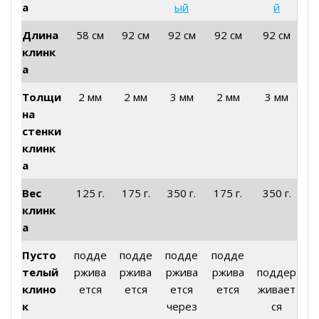
а
ый
й
Длина
58 см
92 см
92 см
92 см
92 см
клинк
а
Толщи
2 мм
2 мм
3 мм
2 мм
3 мм
на
стенки
клинк
а
Вес
125 г.
175 г.
350 г.
175 г.
350 г.
клинк
а
Пусто
подде
подде
подде
подде
телый
ржива
ржива
ржива
ржива
поддер
клино
ется
ется
ется
ется
живает
к
через
ся