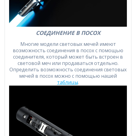
СОЕДИНЕНИЕ В ПОСОХ
Многие модели световых мечей имеют
возможность соединения в посох с помощью
соединителя, который может быть встроен в
световой меч или продаваться отдельно.
Определить возможность соединения световых
мечей в посох можно с помощью нашей
таблицы
.