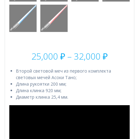
Диапаз
25,000
₽
–
32,000
₽
цен:
25,000 
Второй световой меч из первого комплекта
–
световых мечей Асоки Тано;
32,000 
Длина рукоятки 200 мм;
Длина клинка 920 мм;
Диаметр клинка 25,4 мм.