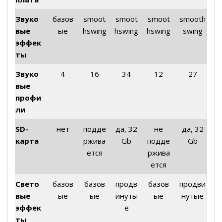
Звуко
базов
smoot
smoot
smoot
smooth
вые
ые
hswing
hswing
hswing
swing
эффек
ты
Звуко
4
16
34
12
27
вые
профи
ли
SD-
нет
подде
да, 32
не
да, 32
карта
ржива
Gb
подде
Gb
ется
ржива
ется
Свето
базов
базов
продв
базов
продви
вые
ые
ые
инуты
ые
нутые
эффек
е
ты