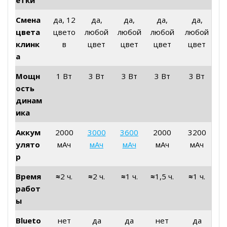
етки
Смена
да, 12
да,
да,
да,
да,
цвета
цвето
любой
любой
любой
любой
клинк
в
цвет
цвет
цвет
цвет
а
Мощн
1 Вт
3 Вт
3 Вт
3 Вт
3 Вт
ость
динам
ика
Аккум
2000
3000
3600
2000
3200
улято
мАч
мАч
мАч
мАч
мАч
р
Время
≈
2 ч.
≈
2 ч.
≈
1 ч.
≈
1,5 ч.
≈
1 ч.
работ
ы
Blueto
нет
да
да
нет
да