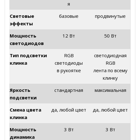
я
Световые
базовые
продвинутые
эффекты
Мощность
12 Вт
50 Вт
светодиодов
Тип подсветки
RGB
светодиодная
клинка
светодиоды
RGB
в рукоятке
лента по всему
клинку
Яркость
стандартная
максимальная
подсветки
Смена цвета
да, любой цвет
да, любой цвет
клинка
Мощность
3 Вт
3 Вт
динамика