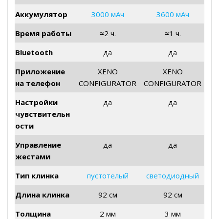
Аккумулятор
3000 мАч
3600 мАч
Время работы
≈
2 ч.
≈
1 ч.
Bluetooth
да
да
Приложение
XENO
XENO
на телефон
CONFIGURATOR
CONFIGURATOR
Настройки
да
да
чувствительн
ости
Управление
да
да
жестами
Тип клинка
пустотелый
светодиодный
Длина клинка
92 см
92 см
Толщина
2 мм
3 мм