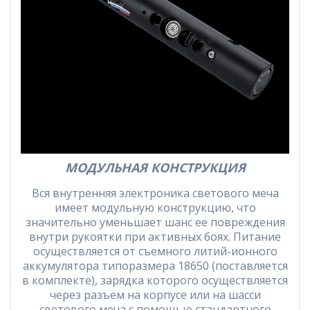
МОДУЛЬНАЯ КОНСТРУКЦИЯ
Вся внутренняя электроника светового меча
имеет модульную конструкцию, что
значительно уменьшает шанс ее повреждения
внутри рукоятки при активных боях. Питание
осуществляется от съемного литий-ионного
аккумулятора типоразмера 18650 (поставляется
в комплекте), зарядка которого осуществляется
через разъем на корпусе или на шасси
светового меча с помощью стандартного