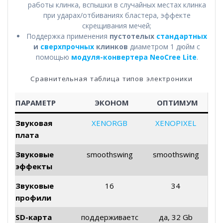
работы клинка, вспышки в случайных местах клинка
при ударах/отбиваниях бластера, эффекте
скрещивания мечей;
Поддержка применения
пустотелых
стандартных
и
сверхпрочных
клинков
диаметром 1 дюйм с
помощью
модуля-конвертера NeoCree Lite
.
Сравнительная таблица типов электроники
ПАРАМЕТР
ЭКОНОМ
ОПТИМУМ
Звуковая
XENORGB
XENOPIXEL
плата
Звуковые
smoothswing
smoothswing
эффекты
Звуковые
16
34
профили
SD-карта
поддерживаетс
да, 32 Gb