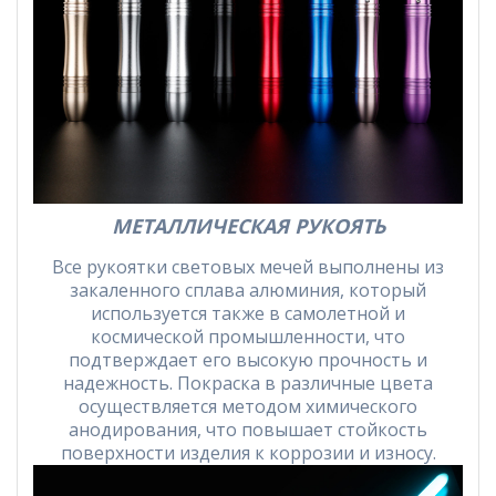
МЕТАЛЛИЧЕСКАЯ РУКОЯТЬ
Все рукоятки световых мечей выполнены из
закаленного сплава алюминия, который
используется также в самолетной и
космической промышленности, что
подтверждает его высокую прочность и
надежность. Покраска в различные цвета
осуществляется методом химического
анодирования, что повышает стойкость
поверхности изделия к коррозии и износу.