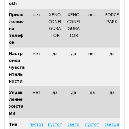
oth
Прило
нет
XENO
XENO
нет
FORCE
жение
CONFI
CONFI
PARK
на
GURA
GURA
телеф
TOR
TOR
он
Настр
нет
да
да
нет
да
ойки
чувств
итель
ности
Управ
нет
да
да
да
да
ление
жеста
ми
Тип
пустот
пустот
свето
пустот
светод