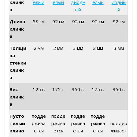
клинк
елый
елый
диодн
елый
иодны
а
ый
й
Длина
58 см
92 см
92 см
92 см
92 см
клинк
а
Толщи
2 мм
2 мм
3 мм
2 мм
3 мм
на
стенки
клинк
а
Вес
125 г.
175 г.
350 г.
175 г.
350 г.
клинк
а
Пусто
подде
подде
подде
подде
телый
ржива
ржива
ржива
ржива
поддер
клино
ется
ется
ется
ется
живает