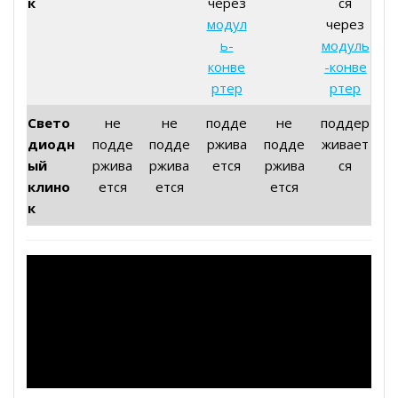
к
через
ся
модул
через
ь-
модуль
конве
-конве
ртер
ртер
Свето
не
не
подде
не
поддер
диодн
подде
подде
ржива
подде
живает
ый
ржива
ржива
ется
ржива
ся
клино
ется
ется
ется
к