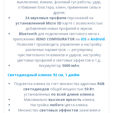
выключение, взмахи, фоновый гул работы, удар,
отбивание бластера, клинч, применение силы и
другие;
34 звуковых профиля
персонажей на
установленной Micro SD
карте с возможностью
добавления новых профилей и звуков;
Bluetooth
для подключения светового меча к
приложению
XENO CONFIGURATOR
на
iOS
и
Android
.
Позволяет производить управление и настройку
различных параметров — регулировку
чувствительности взмахов и ударов, настройку
цветовых профилей и световых эффектов и т.д.;
Аккумулятор
3600 мАч
;
Светодиодный клинок 92 см, 1 дюйм
Подсветка клинка за счет множества адресных
RGB
светодиодов
общей мощностью
50 Вт
,
установленных
по всей длине клинка
;
Максимально
высокая яркость
клинка;
Настройка
любого
цвета клинка;
Множество
световых эффектов
зажигания и