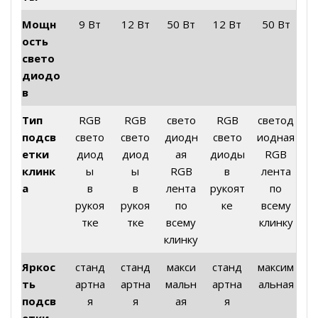
Мощн
9 Вт
12 Вт
50 Вт
12 Вт
50 Вт
ость
свето
диодо
в
Тип
RGB
RGB
свето
RGB
светод
подсв
свето
свето
диодн
свето
иодная
етки
диод
диод
ая
диоды
RGB
клинк
ы
ы
RGB
в
лента
а
в
в
лента
рукоят
по
рукоя
рукоя
по
ке
всему
тке
тке
всему
клинку
клинку
Яркос
станд
станд
макси
станд
максим
ть
артна
артна
мальн
артна
альная
подсв
я
я
ая
я