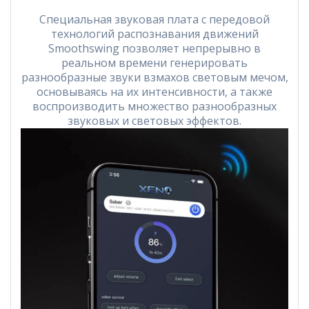
Специальная звуковая плата с передовой
технологий распознавания движений
Smoothswing позволяет непрерывно в
реальном времени генерировать
разнообразные звуки взмахов световым мечом,
основываясь на их интенсивности, а также
воспроизводить множество разнообразных
звуковых и световых эффектов.