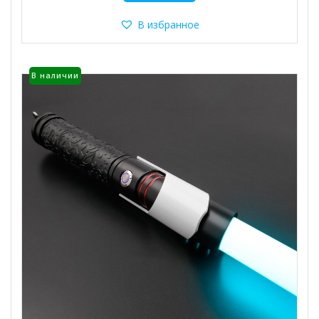
имеет
несколько
В избранное
вариаций.
Опции
можно
В наличии
выбрать
на
странице
товара.