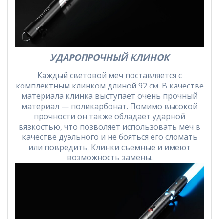
УДАРОПРОЧНЫЙ КЛИНОК
Каждый световой меч поставляется с
комплектным клинком длиной 92 см. В качестве
материала клинка выступает очень прочный
материал — поликарбонат. Помимо высокой
прочности он также обладает ударной
вязкостью, что позволяет использовать меч в
качестве дуэльного и не бояться его сломать
или повредить. Клинки съемные и имеют
возможность замены.