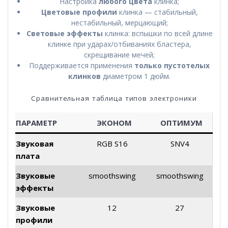
Настройка
любого цвета
клинка;
Цветовые профили
клинка — стабильный,
нестабильный, мерцающий;
Световые эффекты
клинка: вспышки по всей длине
клинке при ударах/отбиваниях бластера,
скрещивание мечей;
Поддерживается применения
только пустотелых
клинков
диаметром 1 дюйм.
Сравнительная таблица типов электроники
ПАРАМЕТР
ЭКОНОМ
ОПТИМУМ
Звуковая
RGB S16
SNV4
плата
Звуковые
smoothswing
smoothswing
эффекты
Звуковые
12
27
профили