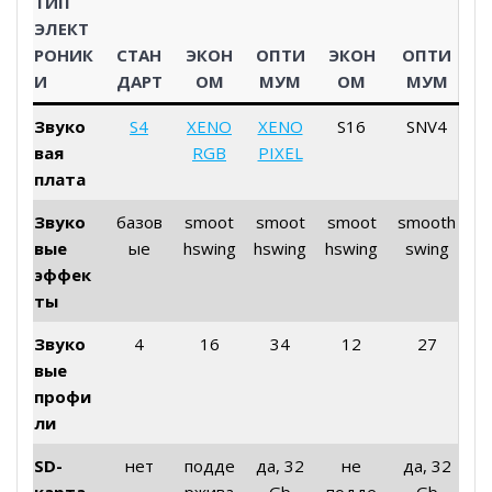
ТИП
ЭЛЕКТ
РОНИК
СТАН
ЭКОН
ОПТИ
ЭКОН
ОПТИ
И
ДАРТ
ОМ
МУМ
ОМ
МУМ
Звуко
S4
XENO
XENO
S16
SNV4
вая
RGB
PIXEL
плата
Звуко
базов
smoot
smoot
smoot
smooth
вые
ые
hswing
hswing
hswing
swing
эффек
ты
Звуко
4
16
34
12
27
вые
профи
ли
SD-
нет
подде
да, 32
не
да, 32