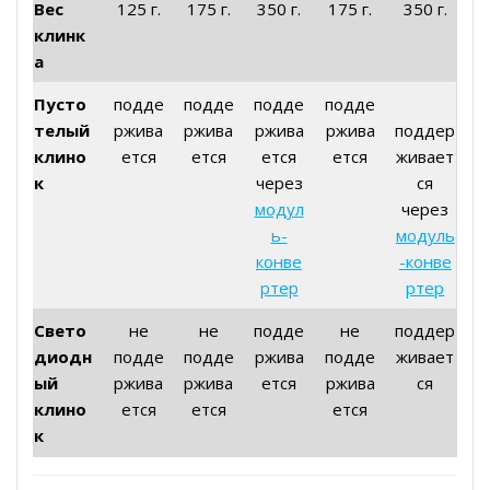
Вес
125 г.
175 г.
350 г.
175 г.
350 г.
клинк
а
Пусто
подде
подде
подде
подде
телый
ржива
ржива
ржива
ржива
поддер
клино
ется
ется
ется
ется
живает
к
через
ся
модул
через
ь-
модуль
конве
-конве
ртер
ртер
Свето
не
не
подде
не
поддер
диодн
подде
подде
ржива
подде
живает
ый
ржива
ржива
ется
ржива
ся
клино
ется
ется
ется
к