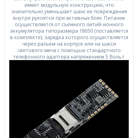
имеет модульную конструкцию, что
значительно уменьшает шанс ее повреждения
внутри рукоятки при активных боях. Питание
осуществляется от съемного литий-ионного
аккумулятора типоразмера 18650 (поставляется
в комплекте), зарядка которого осуществляется
через разъем на корпусе или на шасси
светового меча с помощью стандартного
телефонного адаптера напряжением 5 Вольт.