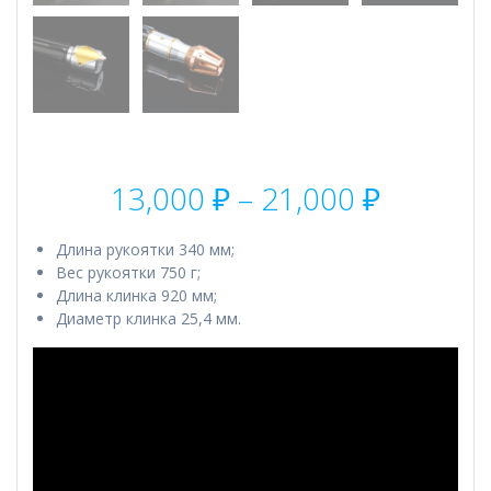
Диапаз
13,000
₽
–
21,000
₽
цен:
13,000 
Длина рукоятки 340 мм;
–
Вес рукоятки 750 г;
21,000 
Длина клинка 920 мм;
Диаметр клинка 25,4 мм.