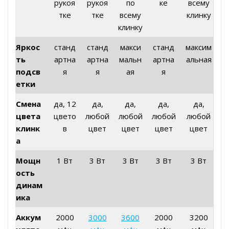
рукоя
рукоя
по
ке
всему
тке
тке
всему
клинку
клинку
Яркос
станд
станд
макси
станд
максим
ть
артна
артна
мальн
артна
альная
подсв
я
я
ая
я
етки
Смена
да, 12
да,
да,
да,
да,
цвета
цвето
любой
любой
любой
любой
клинк
в
цвет
цвет
цвет
цвет
а
Мощн
1 Вт
3 Вт
3 Вт
3 Вт
3 Вт
ость
динам
ика
Аккум
2000
3000
3600
2000
3200