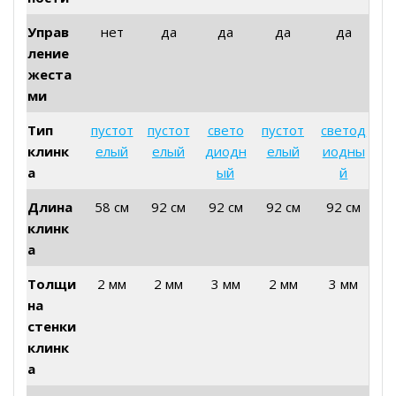
Управ
нет
да
да
да
да
ление
жеста
ми
Тип
пустот
пустот
свето
пустот
светод
клинк
елый
елый
диодн
елый
иодны
а
ый
й
Длина
58 см
92 см
92 см
92 см
92 см
клинк
а
Толщи
2 мм
2 мм
3 мм
2 мм
3 мм
на
стенки
клинк
а