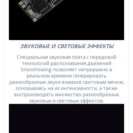
ЗВУКОВЫЕ И СВЕТОВЫЕ ЭФФЕКТЫ
Специальная звуковая плата с передовой
технологий распознавания движений
Smoothswing позволяет непрерывно в
реальном времени генерировать
разнообразные звуки взмахов световым мечом,
основываясь на их интенсивности, а также
воспроизводить множество разнообразных
звуковых и световых эффектов.