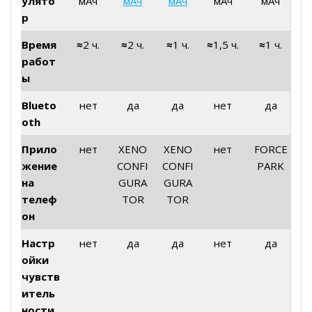
улято
мАч
мАч
мАч
мАч
мАч
р
Время
≈
2 ч.
≈
2 ч.
≈
1 ч.
≈
1,5 ч.
≈
1 ч.
работ
ы
Blueto
нет
да
да
нет
да
oth
Прило
нет
XENO
XENO
нет
FORCE
жение
CONFI
CONFI
PARK
на
GURA
GURA
телеф
TOR
TOR
он
Настр
нет
да
да
нет
да
ойки
чувств
итель
ности