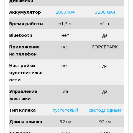
динамика
Аккумулятор
2000 мАч
3200 мАч
Время работы
≈
1,5 ч.
≈
1 ч.
Bluetooth
нет
да
Приложение
нет
FORCEPARK
на телефон
Настройки
нет
да
чувствительн
ости
Управление
да
да
жестами
Тип клинка
пустотелый
светодиодный
Длина клинка
92 см
92 см
Толщина
2 мм
3 мм