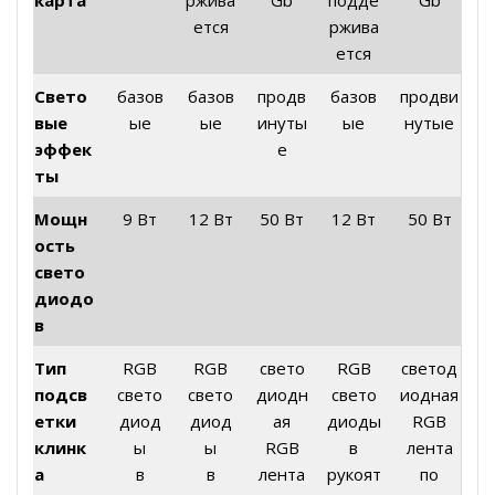
карта
ржива
Gb
подде
Gb
ется
ржива
ется
Свето
базов
базов
продв
базов
продви
вые
ые
ые
инуты
ые
нутые
эффек
е
ты
Мощн
9 Вт
12 Вт
50 Вт
12 Вт
50 Вт
ость
свето
диодо
в
Тип
RGB
RGB
свето
RGB
светод
подсв
свето
свето
диодн
свето
иодная
етки
диод
диод
ая
диоды
RGB
клинк
ы
ы
RGB
в
лента
а
в
в
лента
рукоят
по