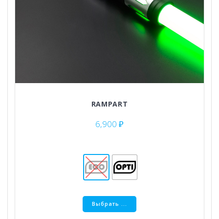
RAMPART
6,900
₽
Этот
Выбрать ...
товар
имеет