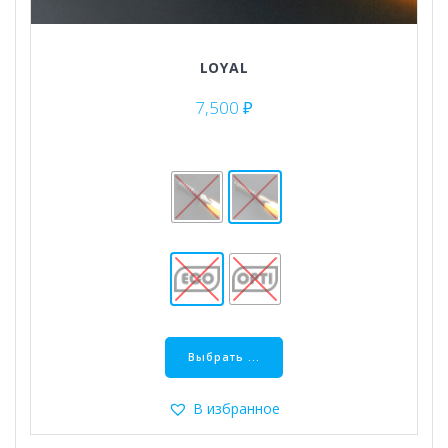
LOYAL
7,500
₽
Этот
товар
Выбрать ...
имеет
несколько
В избранное
вариаций.
Опции