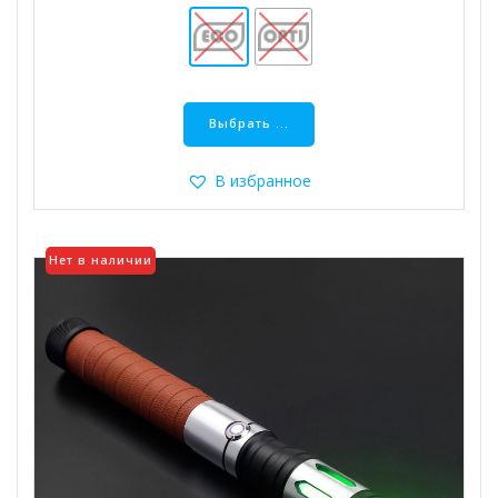
Этот
товар
Выбрать ...
имеет
несколько
В избранное
вариаций.
Опции
можно
Нет в наличии
выбрать
на
странице
товара.