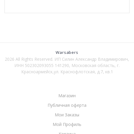
можно
выбрать
на
странице
товара.
Warsabers
2026 All Rights Reserved. ИП Силин Александр Владимирович,
ИНН 502302093055 141290, Московская область, г.
Красноармейск,ул. Краснофлотская, д.7, кв.1
Магазин
Публичная оферта
Мои Заказы
Мой Профиль
Корзина