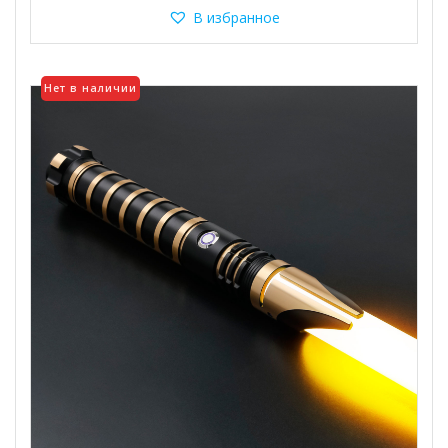
несколько
В избранное
вариаций.
Опции
можно
Нет в наличии
выбрать
на
странице
товара.