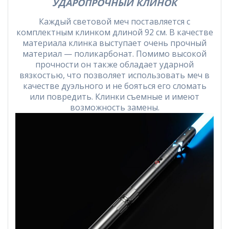
УДАРОПРОЧНЫЙ КЛИНОК
Каждый световой меч поставляется с
комплектным клинком длиной 92 см. В качестве
материала клинка выступает очень прочный
материал — поликарбонат. Помимо высокой
прочности он также обладает ударной
вязкостью, что позволяет использовать меч в
качестве дуэльного и не бояться его сломать
или повредить. Клинки съемные и имеют
возможность замены.