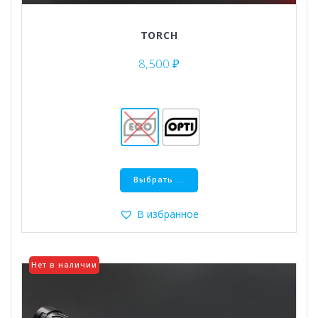
TORCH
8,500
₽
Этот
Выбрать ...
товар
имеет
несколько
В избранное
вариаций.
Опции
можно
Нет в наличии
выбрать
на
странице
товара.