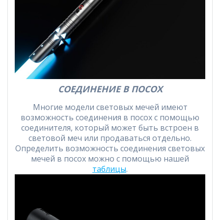
СОЕДИНЕНИЕ В ПОСОХ
Многие модели световых мечей имеют
возможность соединения в посох с помощью
соединителя, который может быть встроен в
световой меч или продаваться отдельно.
Определить возможность соединения световых
мечей в посох можно с помощью нашей
таблицы
.