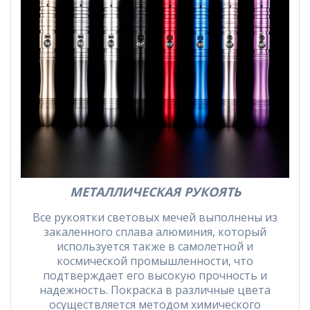
МЕТАЛЛИЧЕСКАЯ РУКОЯТЬ
Все рукоятки световых мечей выполнены из
закаленного сплава алюминия, который
используется также в самолетной и
космической промышленности, что
подтверждает его высокую прочность и
надежность. Покраска в различные цвета
осуществляется методом химического