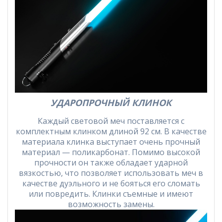
УДАРОПРОЧНЫЙ КЛИНОК
Каждый световой меч поставляется с
комплектным клинком длиной 92 см. В качестве
материала клинка выступает очень прочный
материал — поликарбонат. Помимо высокой
прочности он также обладает ударной
вязкостью, что позволяет использовать меч в
качестве дуэльного и не бояться его сломать
или повредить. Клинки съемные и имеют
возможность замены.