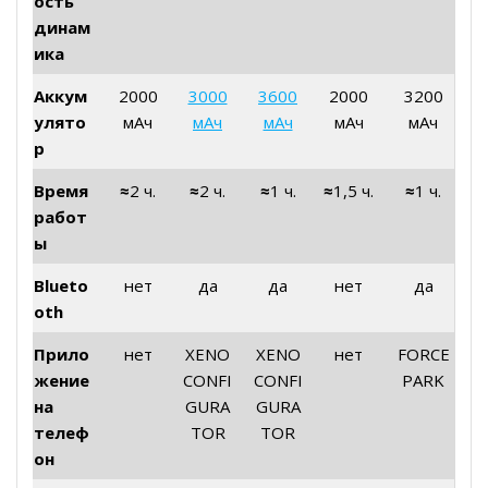
ость
динам
ика
Аккум
2000
3000
3600
2000
3200
улято
мАч
мАч
мАч
мАч
мАч
р
Время
≈
2 ч.
≈
2 ч.
≈
1 ч.
≈
1,5 ч.
≈
1 ч.
работ
ы
Blueto
нет
да
да
нет
да
oth
Прило
нет
XENO
XENO
нет
FORCE
жение
CONFI
CONFI
PARK
на
GURA
GURA
телеф
TOR
TOR
он