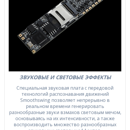
ЗВУКОВЫЕ И СВЕТОВЫЕ ЭФФЕКТЫ
Специальная звуковая плата с передовой
технологий распознавания движений
Smoothswing позволяет непрерывно в
реальном времени генерировать
разнообразные звуки взмахов световым мечом,
основываясь на их интенсивности, а также
воспроизводить множество разнообразных