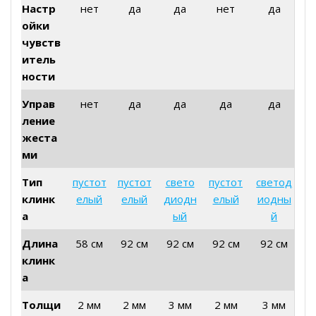
Настр
нет
да
да
нет
да
ойки
чувств
итель
ности
Управ
нет
да
да
да
да
ление
жеста
ми
Тип
пустот
пустот
свето
пустот
светод
клинк
елый
елый
диодн
елый
иодны
а
ый
й
Длина
58 см
92 см
92 см
92 см
92 см
клинк
а
Толщи
2 мм
2 мм
3 мм
2 мм
3 мм