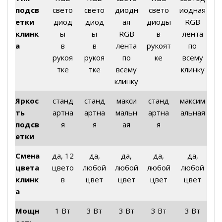
подсв
свето
свето
диодн
свето
иодная
етки
диод
диод
ая
диоды
RGB
клинк
ы
ы
RGB
в
лента
а
в
в
лента
рукоят
по
рукоя
рукоя
по
ке
всему
тке
тке
всему
клинку
клинку
Яркос
станд
станд
макси
станд
максим
ть
артна
артна
мальн
артна
альная
подсв
я
я
ая
я
етки
Смена
да, 12
да,
да,
да,
да,
цвета
цвето
любой
любой
любой
любой
клинк
в
цвет
цвет
цвет
цвет
а
Мощн
1 Вт
3 Вт
3 Вт
3 Вт
3 Вт