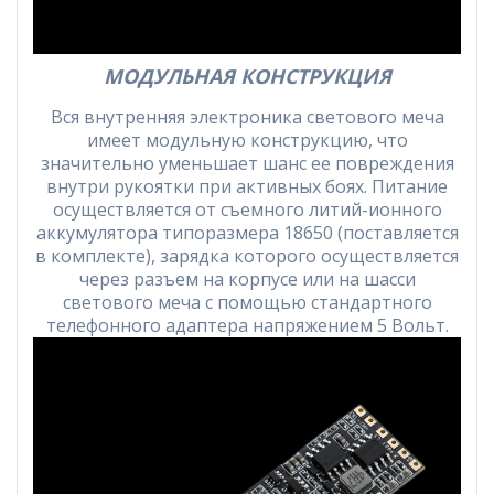
МОДУЛЬНАЯ КОНСТРУКЦИЯ
Вся внутренняя электроника светового меча
имеет модульную конструкцию, что
значительно уменьшает шанс ее повреждения
внутри рукоятки при активных боях. Питание
осуществляется от съемного литий-ионного
аккумулятора типоразмера 18650 (поставляется
в комплекте), зарядка которого осуществляется
через разъем на корпусе или на шасси
светового меча с помощью стандартного
телефонного адаптера напряжением 5 Вольт.