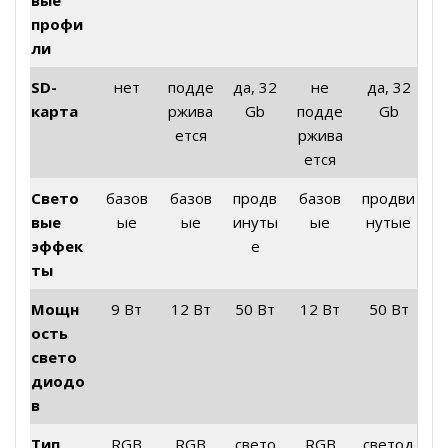
вые
профи
ли
SD-
нет
подде
да, 32
не
да, 32
карта
ржива
Gb
подде
Gb
ется
ржива
ется
Свето
базов
базов
продв
базов
продви
вые
ые
ые
инуты
ые
нутые
эффек
е
ты
Мощн
9 Вт
12 Вт
50 Вт
12 Вт
50 Вт
ость
свето
диодо
в
Тип
RGB
RGB
свето
RGB
светод