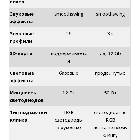
плата
Звуковые
smoothswing
smoothswing
эффекты
Звуковые
16
34
профили
SD-карта
поддерживаетс
да, 32 Gb
я
Световые
базовые
продвинутые
эффекты
Мощность
12 Вт
50 Вт
светодиодов
Тип подсветки
RGB
светодиодная
клинка
светодиоды
RGB
в рукоятке
лента по всему
клинку