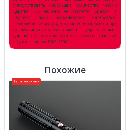
присутствовать небольшие количества мелких
царапин. Их наличие не является браком, а
является лишь особенностью материалов.
Появление такого рода царапин неизбежно и при
эксплуатации светового меча – убрать мелкие
царапины с рукоятки можно с помощью мелкой
шкурки с зерном 1200-1500.
Похожие
Нет в наличии