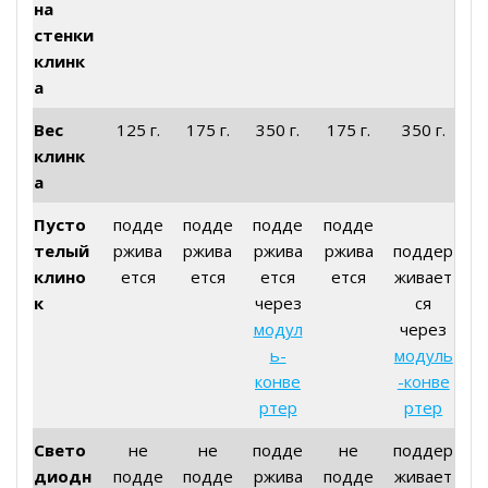
на
стенки
клинк
а
Вес
125 г.
175 г.
350 г.
175 г.
350 г.
клинк
а
Пусто
подде
подде
подде
подде
телый
ржива
ржива
ржива
ржива
поддер
клино
ется
ется
ется
ется
живает
к
через
ся
модул
через
ь-
модуль
конве
-конве
ртер
ртер
Свето
не
не
подде
не
поддер
диодн
подде
подде
ржива
подде
живает