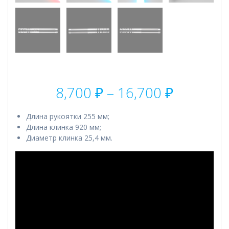
Диапаз
8,700
₽
–
16,700
₽
цен:
8,700 ₽
Длина рукоятки 255 мм;
–
Длина клинка 920 мм;
16,700 ₽
Диаметр клинка 25,4 мм.