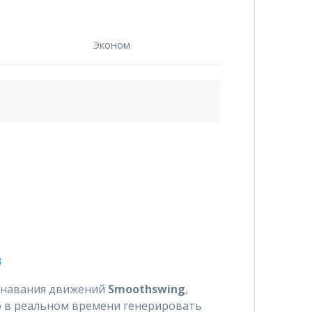
Эконом
B
знавания движений
Smoothswing
,
 в реальном времени генерировать