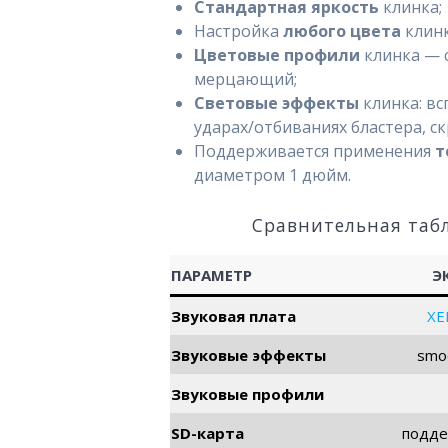
Стандартная яркость
клинка;
Настройка
любого цвета
клинк
Цветовые профили
клинка — 
мерцающий;
Световые эффекты
клинка: вс
ударах/отбиваниях бластера, с
Поддерживается применения
т
диаметром 1 дюйм.
Сравнительная таб
ПАРАМЕТР
Э
Звуковая плата
XE
Звуковые эффекты
smo
Звуковые профили
SD-карта
подде