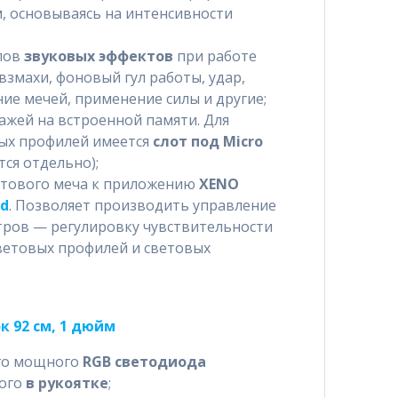
, основываясь на интенсивности
пов
звуковых эффектов
при работе
взмахи, фоновый гул работы, удар,
ие мечей, применение силы и другие;
ажей на встроенной памяти. Для
ых профилей имеется
слот под Micro
ся отдельно);
етового меча к приложению
XENO
id
. Позволяет производить управление
тров — регулировку чувствительности
цветовых профилей и световых
 92 см, 1 дюйм
ого мощного
RGB светодиода
ного
в рукоятке
;