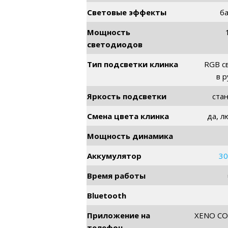
Световые эффекты
б
Мощность
светодиодов
Тип подсветки клинка
RGB с
в р
Яркость подсветки
ста
Смена цвета клинка
да, л
Мощность динамика
Аккумулятор
30
Время работы
Bluetooth
Приложение на
XENO C
телефон