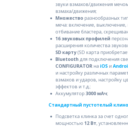
звуки взмахов/движения мечом
взмаха/движения;
Множество
разнообразных ти
меча: включение, выключение, 
отбивание бластера, скрещиван
16 звуковых профилей
персон
расширения количества звуков
SD карту
(SD карта приобретает
Bluetooth
для подключения св
CONFIGURATOR
на
iOS
и
Andro
и настройку различных параме
взмахов и ударов, настройку 
эффектов и т.д.;
Аккумулятор
3000 мАч
;
Стандартный пустотелый клинок
Подсветка клинка за счет одн
мощностью
12 Вт
, установлен