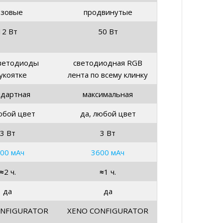
азовые
продвинутые
12 Вт
50 Вт
ветодиоды
светодиодная RGB
укоятке
лента по всему клинку
ндартная
максимальная
юбой цвет
да, любой цвет
3 Вт
3 Вт
00 мАч
3600 мАч
≈
2 ч.
≈
1 ч.
да
да
ONFIGURATOR
XENO CONFIGURATOR