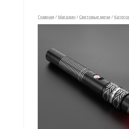
Главная
/
Магазин
/
Световые мечи
/
Катего