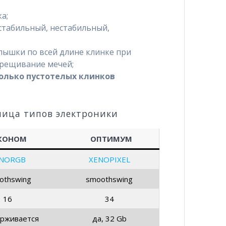
а;
стабильный, нестабильный,
пышки по всей длине клинке при
крещивание мечей;
олько пустотелых клинков
лица типов электроники
КОНОМ
ОПТИМУМ
NORGB
XENOPIXEL
othswing
smoothswing
16
34
рживается
да, 32 Gb