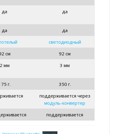
да
да
да
да
тотелый
светодиодный
92 см
92 см
2 мм
3 мм
175 г.
350 г.
рживается
поддерживается через
модуль-конвертер
держивается
поддерживается
 Оптимум (Bluetooth)
Скачать