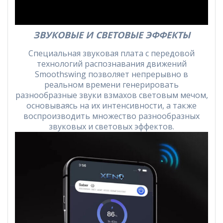
ЗВУКОВЫЕ И СВЕТОВЫЕ ЭФФЕКТЫ
Специальная звуковая плата с передовой
технологий распознавания движений
Smoothswing позволяет непрерывно в
реальном времени генерировать
разнообразные звуки взмахов световым мечом,
основываясь на их интенсивности, а также
воспроизводить множество разнообразных
звуковых и световых эффектов.