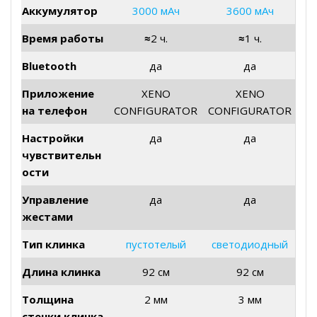
Аккумулятор
3000 мАч
3600 мАч
Время работы
≈
2 ч.
≈
1 ч.
Bluetooth
да
да
Приложение
XENO
XENO
на телефон
CONFIGURATOR
CONFIGURATOR
Настройки
да
да
чувствительн
ости
Управление
да
да
жестами
Тип клинка
пустотелый
светодиодный
Длина клинка
92 см
92 см
Толщина
2 мм
3 мм
стенки клинка