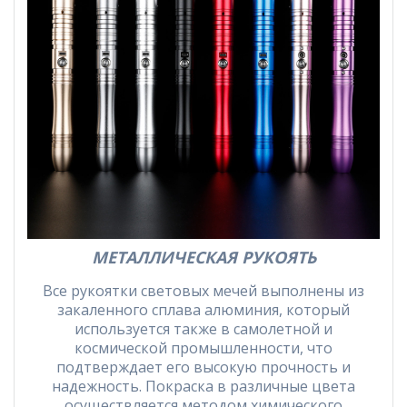
МЕТАЛЛИЧЕСКАЯ РУКОЯТЬ
Все рукоятки световых мечей выполнены из
закаленного сплава алюминия, который
используется также в самолетной и
космической промышленности, что
подтверждает его высокую прочность и
надежность. Покраска в различные цвета
осуществляется методом химического