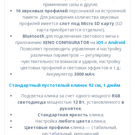
применение силы и другие;
16 звуковых профилей
персонажей на встроенной
памяти. Для расширения количества звуковых
профилей имеется
слот под Micro SD карту
(SD
карта приобретается отдельно);
Bluetooth
для подключения светового меча к
приложению
XENO CONFIGURATOR
на
iOS
и
Android
.
Позволяет производить управление и настройку
различных параметров — регулировку
чувствительности взмахов и ударов, настройку
цветовых профилей и световых эффектов и т.д.;
Аккумулятор
3000 мАч
;
Стандартный пустотелый клинок 92 см, 1 дюйм
Подсветка клинка за счет одного мощного
RGB
светодиода
мощностью
12 Вт
, установленного
в
рукоятке
;
Стандартная яркость
клинка;
Настройка
любого цвета
клинка;
Цветовые профили
клинка — стабильный,
нестабильный, мерцающий;