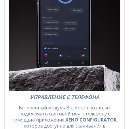
УПРАВЛЕНИЕ С ТЕЛЕФОНА
Встроенный модуль Bluetooth позволят
подключать световой меч к телефону с
помощью приложения
XENO CONFIGURATOR
,
которое доступно для скачивания в