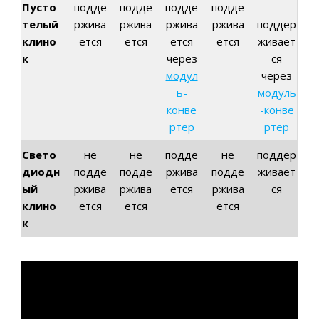
Пусто
подде
подде
подде
подде
телый
ржива
ржива
ржива
ржива
поддер
клино
ется
ется
ется
ется
живает
к
через
ся
модул
через
ь-
модуль
конве
-конве
ртер
ртер
Свето
не
не
подде
не
поддер
диодн
подде
подде
ржива
подде
живает
ый
ржива
ржива
ется
ржива
ся
клино
ется
ется
ется
к