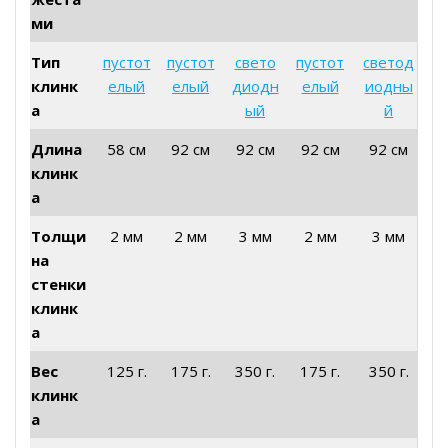
ми
Тип
пустот
пустот
свето
пустот
светод
клинк
елый
елый
диодн
елый
иодны
а
ый
й
Длина
58 см
92 см
92 см
92 см
92 см
клинк
а
Толщи
2 мм
2 мм
3 мм
2 мм
3 мм
на
стенки
клинк
а
Вес
125 г.
175 г.
350 г.
175 г.
350 г.
клинк
а