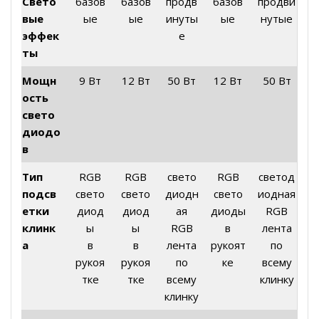
Свето
базов
базов
продв
базов
продви
вые
ые
ые
инуты
ые
нутые
эффек
е
ты
Мощн
9 Вт
12 Вт
50 Вт
12 Вт
50 Вт
ость
свето
диодо
в
Тип
RGB
RGB
свето
RGB
светод
подсв
свето
свето
диодн
свето
иодная
етки
диод
диод
ая
диоды
RGB
клинк
ы
ы
RGB
в
лента
а
в
в
лента
рукоят
по
рукоя
рукоя
по
ке
всему
тке
тке
всему
клинку
клинку