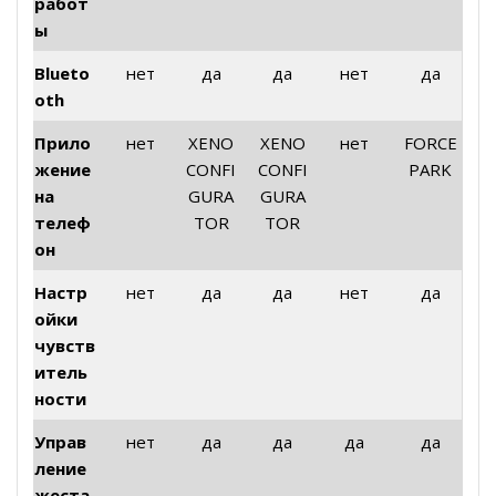
работ
ы
Blueto
нет
да
да
нет
да
oth
Прило
нет
XENO
XENO
нет
FORCE
жение
CONFI
CONFI
PARK
на
GURA
GURA
телеф
TOR
TOR
он
Настр
нет
да
да
нет
да
ойки
чувств
итель
ности
Управ
нет
да
да
да
да
ление
жеста