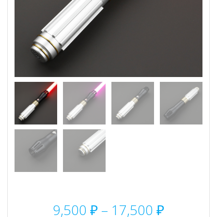
Диапаз
9,500
₽
–
17,500
₽