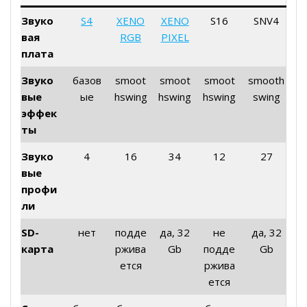
Звуко
S4
XENO
XENO
S16
SNV4
вая
RGB
PIXEL
плата
Звуко
базов
smoot
smoot
smoot
smooth
вые
ые
hswing
hswing
hswing
swing
эффек
ты
Звуко
4
16
34
12
27
вые
профи
ли
SD-
нет
подде
да, 32
не
да, 32
карта
ржива
Gb
подде
Gb
ется
ржива
ется