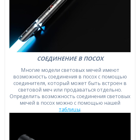
СОЕДИНЕНИЕ В ПОСОХ
Многие модели световых мечей имеют
возможность соединения в посох с помощью
соединителя, который может быть встроен в
световой меч или продаваться отдельно.
Определить возможность соединения световых
мечей в посох можно с помощью нашей
таблицы
.