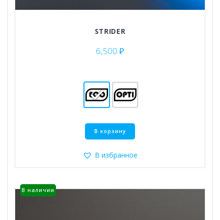
STRIDER
6,500
₽
Этот
В корзину
товар
имеет
несколько
В избранное
вариаций.
Опции
можно
В наличии
выбрать
на
странице