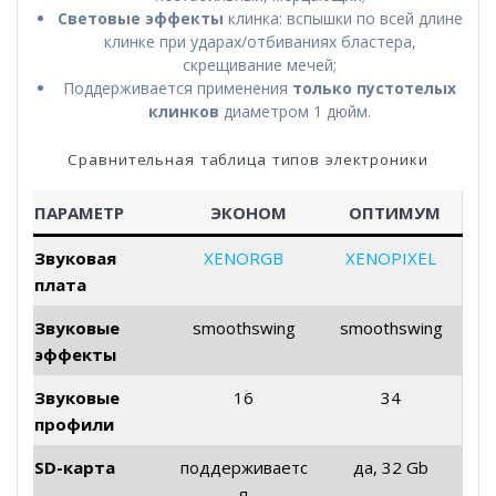
Световые эффекты
клинка: вспышки по всей длине
клинке при ударах/отбиваниях бластера,
скрещивание мечей;
Поддерживается применения
только пустотелых
клинков
диаметром 1 дюйм.
Сравнительная таблица типов электроники
ПАРАМЕТР
ЭКОНОМ
ОПТИМУМ
Звуковая
XENORGB
XENOPIXEL
плата
Звуковые
smoothswing
smoothswing
эффекты
Звуковые
16
34
профили
SD-карта
поддерживаетс
да, 32 Gb
я