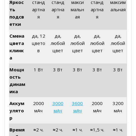
Яркос
станд
станд
макси
станд
максим
ть
артна
артна
мальн
артна
альная
подсв
я
я
ая
я
етки
Смена
да, 12
да,
да,
да,
да,
цвета
цвето
любой
любой
любой
любой
клинк
в
цвет
цвет
цвет
цвет
а
Мощн
1 Вт
3 Вт
3 Вт
3 Вт
3 Вт
ость
динам
ика
Аккум
2000
3000
3600
2000
3200
улято
мАч
мАч
мАч
мАч
мАч
р
Время
≈
2 ч.
≈
2 ч.
≈
1 ч.
≈
1,5 ч.
≈
1 ч.