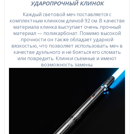
УДАРОПРОЧНЫЙ КЛИНОК
Каждый световой меч поставляется с
комплектным клинком длиной 92 см. В качестве
материала клинка выступает очень прочный
материал — поликарбонат. Помимо высокой
прочности он также обладает ударной
вязкостью, что позволяет использовать меч в
качестве дуэльного и не бояться его сломать
или повредить. Клинки съемные и имеют
возможность замены.