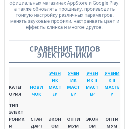
официальных магазинах AppStore и Google Play,
а также обновлять прошивку, производить
тонкую настройку различных параметров,
менять звуковые профили, настраивать цвет и
эффекты клинка и многое другое .
СРАВНЕНИЕ ТИПОВ
ЭЛЕКТРОНИКИ
УЧЕН
УЧЕН
УЧЕН
УЧЕНИ
ИК
ИК
ИК II
К II
КАТЕГ
НОВИ
МАСТ
МАСТ
МАСТ
МАСТЕ
ОРИЯ
ЧОК
ЕР
ЕР
ЕР
Р
ТИП
ЭЛЕКТ
РОНИК
СТАН
ЭКОН
ОПТИ
ЭКОН
ОПТИ
И
ДАРТ
ОМ
МУМ
ОМ
МУМ