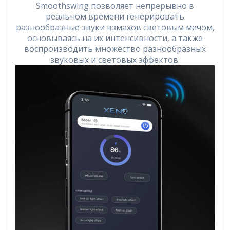
Smoothswing позволяет непрерывно в
реальном времени генерировать
разнообразные звуки взмахов световым мечом,
основываясь на их интенсивности, а также
воспроизводить множество разнообразных
звуковых и световых эффектов.