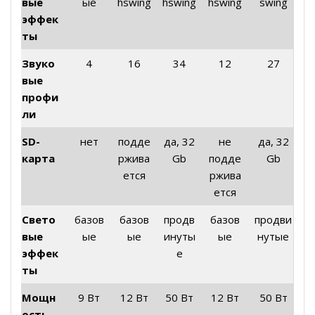
вые
ые
hswing
hswing
hswing
swing
эффек
ты
Звуко
4
16
34
12
27
вые
профи
ли
SD-
нет
подде
да, 32
не
да, 32
карта
ржива
Gb
подде
Gb
ется
ржива
ется
Свето
базов
базов
продв
базов
продви
вые
ые
ые
инуты
ые
нутые
эффек
е
ты
Мощн
9 Вт
12 Вт
50 Вт
12 Вт
50 Вт
ость