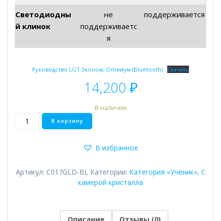
Светодиодны
не
поддерживается
й клинок
поддерживаетс
я
Руководство LGT Эконом, Оптимум (Bluetooth)
Скачать
14,200
₽
В наличии
Количество
В корзину
товара
Jaw
В избранное
Артикул:
C017GLD-BL
Категории:
Категория «Ученик»
,
С
камерой кристалла
Описание
Отзывы (0)