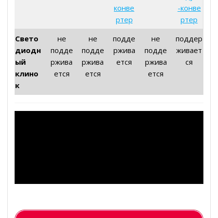
конве
-конве
ртер
ртер
Свето
не
не
подде
не
поддер
диодн
подде
подде
ржива
подде
живает
ый
ржива
ржива
ется
ржива
ся
клино
ется
ется
ется
к