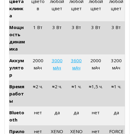
цвета
цвето
любой
любой
любой
любой
клинк
в
цвет
цвет
цвет
цвет
а
Мощн
1 Вт
3 Вт
3 Вт
3 Вт
3 Вт
ость
динам
ика
Аккум
2000
3000
3600
2000
3200
улято
мАч
мАч
мАч
мАч
мАч
р
Время
≈
2 ч.
≈
2 ч.
≈
1 ч.
≈
1,5 ч.
≈
1 ч.
работ
ы
Blueto
нет
да
да
нет
да
oth
Прило
нет
XENO
XENO
нет
FORCE