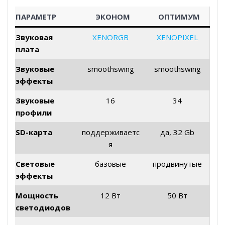
ПАРАМЕТР
ЭКОНОМ
ОПТИМУМ
Звуковая
XENORGB
XENOPIXEL
плата
Звуковые
smoothswing
smoothswing
эффекты
Звуковые
16
34
профили
SD-карта
поддерживаетс
да, 32 Gb
я
Световые
базовые
продвинутые
эффекты
Мощность
12 Вт
50 Вт
светодиодов