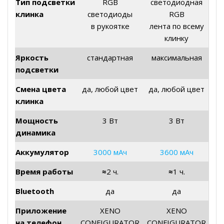
Тип подсветки
RGB
светодиодная
клинка
светодиоды
RGB
в рукоятке
лента по всему
клинку
Яркость
стандартная
максимальная
подсветки
Смена цвета
да, любой цвет
да, любой цвет
клинка
Мощность
3 Вт
3 Вт
динамика
Аккумулятор
3000 мАч
3600 мАч
Время работы
≈
2 ч.
≈
1 ч.
Bluetooth
да
да
Приложение
XENO
XENO
на телефон
CONFIGURATOR
CONFIGURATOR