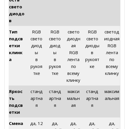
свето
диодо
в
Тип
RGB
RGB
свето
RGB
светод
подсв
свето
свето
диодн
свето
иодная
етки
диод
диод
ая
диоды
RGB
клинк
ы
ы
RGB
в
лента
а
в
в
лента
рукоят
по
рукоя
рукоя
по
ке
всему
тке
тке
всему
клинку
клинку
Яркос
станд
станд
макси
станд
максим
ть
артна
артна
мальн
артна
альная
подсв
я
я
ая
я
етки
Смена
да, 12
да,
да,
да,
да,