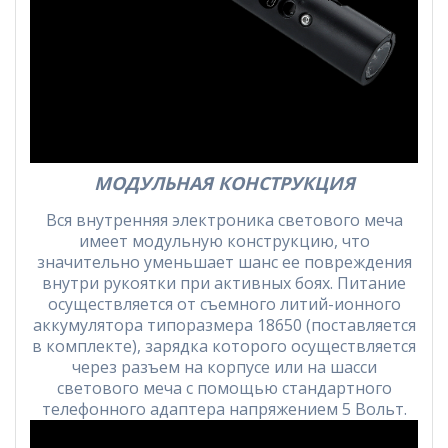
МОДУЛЬНАЯ КОНСТРУКЦИЯ
Вся внутренняя электроника светового меча
имеет модульную конструкцию, что
значительно уменьшает шанс ее повреждения
внутри рукоятки при активных боях. Питание
осуществляется от съемного литий-ионного
аккумулятора типоразмера 18650 (поставляется
в комплекте), зарядка которого осуществляется
через разъем на корпусе или на шасси
светового меча с помощью стандартного
телефонного адаптера напряжением 5 Вольт.