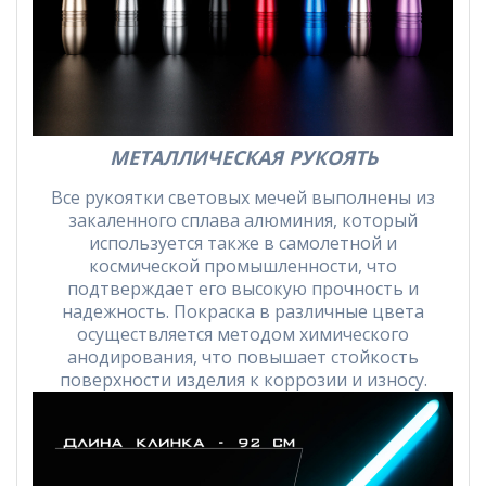
МЕТАЛЛИЧЕСКАЯ РУКОЯТЬ
Все рукоятки световых мечей выполнены из
закаленного сплава алюминия, который
используется также в самолетной и
космической промышленности, что
подтверждает его высокую прочность и
надежность. Покраска в различные цвета
осуществляется методом химического
анодирования, что повышает стойкость
поверхности изделия к коррозии и износу.