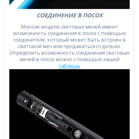
СОЕДИНЕНИЕ В ПОСОХ
Многие модели световых мечей имеют
возможность соединения в посох с помощью
соединителя, который может быть встроен в
световой меч или продаваться отдельно.
Определить возможность соединения световых
мечей в посох можно с помощью нашей
таблицы
.