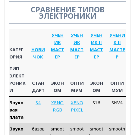
СРАВНЕНИЕ ТИПОВ
ЭЛЕКТРОНИКИ
УЧЕН
УЧЕН
УЧЕН
УЧЕНИ
ИК
ИК
ИК II
К II
КАТЕГ
НОВИ
МАСТ
МАСТ
МАСТ
МАСТЕ
ОРИЯ
ЧОК
ЕР
ЕР
ЕР
Р
ТИП
ЭЛЕКТ
РОНИК
СТАН
ЭКОН
ОПТИ
ЭКОН
ОПТИ
И
ДАРТ
ОМ
МУМ
ОМ
МУМ
Звуко
S4
XENO
XENO
S16
SNV4
вая
RGB
PIXEL
плата
Звуко
базов
smoot
smoot
smoot
smooth