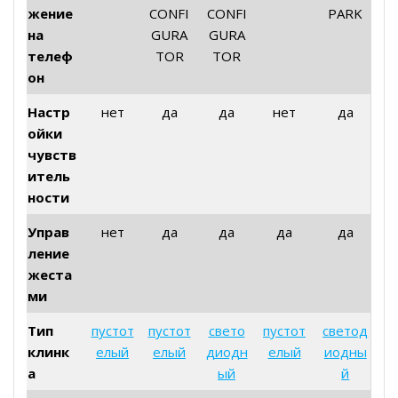
жение
CONFI
CONFI
PARK
на
GURA
GURA
телеф
TOR
TOR
он
Настр
нет
да
да
нет
да
ойки
чувств
итель
ности
Управ
нет
да
да
да
да
ление
жеста
ми
Тип
пустот
пустот
свето
пустот
светод
клинк
елый
елый
диодн
елый
иодны
а
ый
й