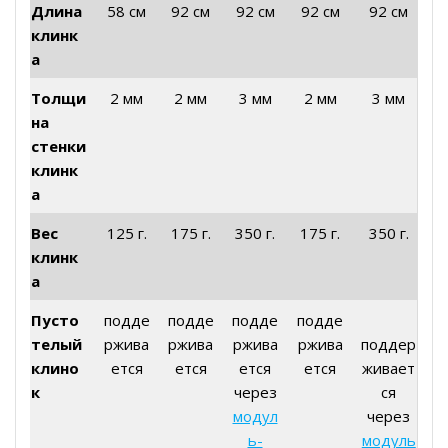
Длина
58 см
92 см
92 см
92 см
92 см
клинк
а
Толщи
2 мм
2 мм
3 мм
2 мм
3 мм
на
стенки
клинк
а
Вес
125 г.
175 г.
350 г.
175 г.
350 г.
клинк
а
Пусто
подде
подде
подде
подде
телый
ржива
ржива
ржива
ржива
поддер
клино
ется
ется
ется
ется
живает
к
через
ся
модул
через
ь-
модуль