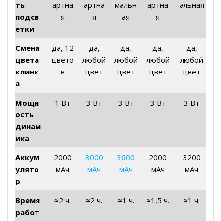
ть
артна
артна
мальн
артна
альная
подсв
я
я
ая
я
етки
Смена
да, 12
да,
да,
да,
да,
цвета
цвето
любой
любой
любой
любой
клинк
в
цвет
цвет
цвет
цвет
а
Мощн
1 Вт
3 Вт
3 Вт
3 Вт
3 Вт
ость
динам
ика
Аккум
2000
3000
3600
2000
3200
улято
мАч
мАч
мАч
мАч
мАч
р
Время
≈
2 ч.
≈
2 ч.
≈
1 ч.
≈
1,5 ч.
≈
1 ч.
работ