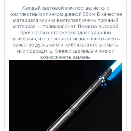
Каждый световой меч поставляется с
комплектным клинком длиной 92 см. В качестве
материала клинка выступает очень прочный
материал — поликарбонат. Помимо высокой
прочности он также обладает ударной
вязкостью, что позволяет использовать меч в
качестве дуэльного и не бояться его сломать
или повредить. Клинки съемные и имеют
возможность замены.