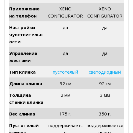
Приложение
XENO
XENO
на телефон
CONFIGURATOR
CONFIGURATOR
Настройки
да
да
чувствительн
ости
Управление
да
да
жестами
Тип клинка
пустотелый
светодиодный
Длина клинка
92 см
92 см
Толщина
2 мм
3 мм
стенки клинка
Вес клинка
175 г.
350 г.
Пустотелый
поддерживаетс
поддерживается
клинок
я
через