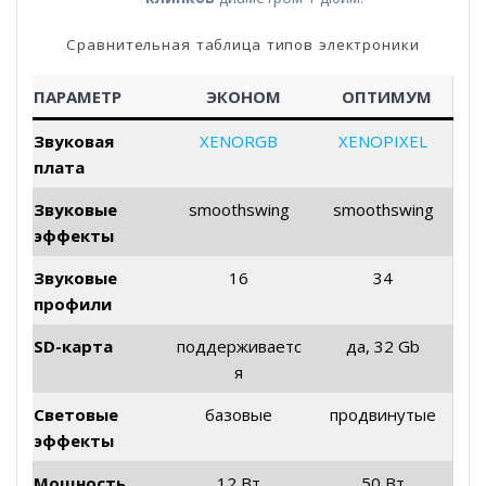
Сравнительная таблица типов электроники
ПАРАМЕТР
ЭКОНОМ
ОПТИМУМ
Звуковая
XENORGB
XENOPIXEL
плата
Звуковые
smoothswing
smoothswing
эффекты
Звуковые
16
34
профили
SD-карта
поддерживаетс
да, 32 Gb
я
Световые
базовые
продвинутые
эффекты
Мощность
12 Вт
50 Вт