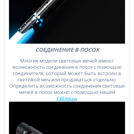
СОЕДИНЕНИЕ В ПОСОХ
Многие модели световых мечей имеют
возможность соединения в посох с помощью
соединителя, который может быть встроен в
световой меч или продаваться отдельно.
Определить возможность соединения световых
мечей в посох можно с помощью нашей
таблицы
.