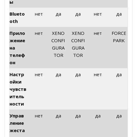
ы
Blueto
нет
да
да
нет
да
oth
Прило
нет
XENO
XENO
нет
FORCE
жение
CONFI
CONFI
PARK
на
GURA
GURA
телеф
TOR
TOR
он
Настр
нет
да
да
нет
да
ойки
чувств
итель
ности
Управ
нет
да
да
да
да
ление
жеста