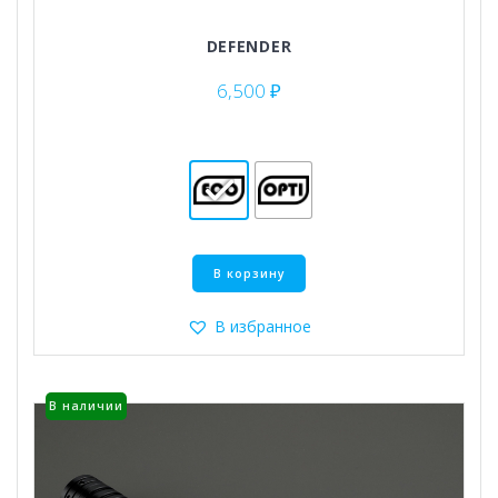
DEFENDER
6,500
₽
Этот
В корзину
товар
имеет
несколько
В избранное
вариаций.
Опции
можно
В наличии
выбрать
на
странице
товара.