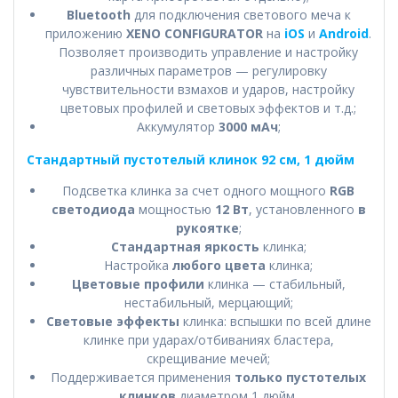
Bluetooth
для подключения светового меча к
приложению
XENO CONFIGURATOR
на
iOS
и
Android
.
Позволяет производить управление и настройку
различных параметров — регулировку
чувствительности взмахов и ударов, настройку
цветовых профилей и световых эффектов и т.д.;
Аккумулятор
3000 мАч
;
Стандартный пустотелый клинок 92 см, 1 дюйм
Подсветка клинка за счет одного мощного
RGB
светодиода
мощностью
12 Вт
, установленного
в
рукоятке
;
Стандартная яркость
клинка;
Настройка
любого цвета
клинка;
Цветовые профили
клинка — стабильный,
нестабильный, мерцающий;
Световые эффекты
клинка: вспышки по всей длине
клинке при ударах/отбиваниях бластера,
скрещивание мечей;
Поддерживается применения
только пустотелых
клинков
диаметром 1 дюйм.