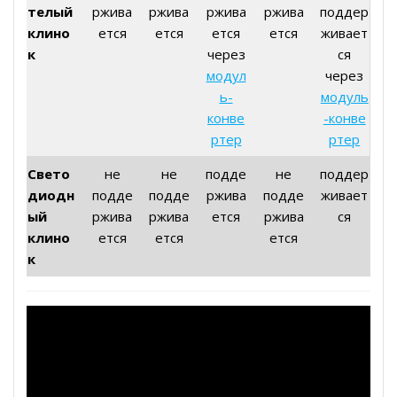
телый
ржива
ржива
ржива
ржива
поддер
клино
ется
ется
ется
ется
живает
к
через
ся
модул
через
ь-
модуль
конве
-конве
ртер
ртер
Свето
не
не
подде
не
поддер
диодн
подде
подде
ржива
подде
живает
ый
ржива
ржива
ется
ржива
ся
клино
ется
ется
ется
к