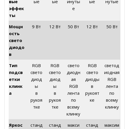
вые
ые
ые
инуты
ые
нутые
эффек
е
ты
Мощн
9 Вт
12 Вт
50 Вт
12 Вт
50 Вт
ость
свето
диодо
в
Тип
RGB
RGB
свето
RGB
светод
подсв
свето
свето
диодн
свето
иодная
етки
диод
диод
ая
диоды
RGB
клинк
ы
ы
RGB
в
лента
а
в
в
лента
рукоят
по
рукоя
рукоя
по
ке
всему
тке
тке
всему
клинку
клинку
Яркос
станд
станд
макси
станд
максим