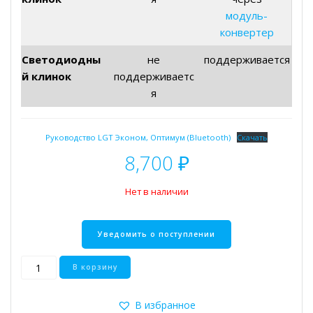
модуль-
конвертер
Светодиодны
не
поддерживается
й клинок
поддерживаетс
я
Руководство LGT Эконом, Оптимум (Bluetooth)
Скачать
8,700
₽
Нет в наличии
Количество
В корзину
товара
Space
В избранное