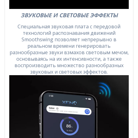
ЗВУКОВЫЕ И СВЕТОВЫЕ ЭФФЕКТЫ
Специальная звуковая плата с передовой
технологий распознавания движений
Smoothswing позволяет непрерывно в
реальном времени генерировать
разнообразные звуки взмахов световым мечом,
основываясь на их интенсивности, а также
воспроизводить множество разнообразных
звуковых и световых эффектов.