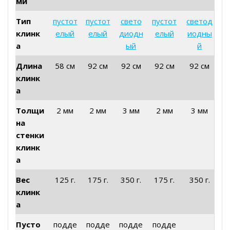
ми
Тип
пустот
пустот
свето
пустот
светод
клинк
елый
елый
диодн
елый
иодны
а
ый
й
Длина
58 см
92 см
92 см
92 см
92 см
клинк
а
Толщи
2 мм
2 мм
3 мм
2 мм
3 мм
на
стенки
клинк
а
Вес
125 г.
175 г.
350 г.
175 г.
350 г.
клинк
а
Пусто
подде
подде
подде
подде