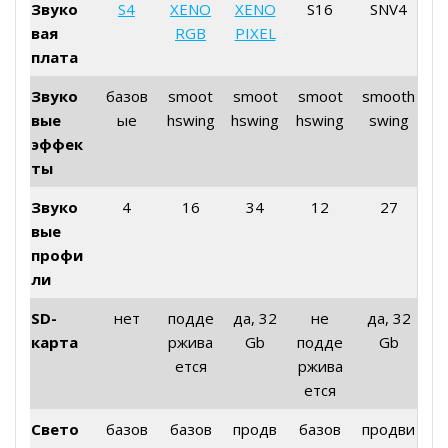
Звуко
S4
XENO
XENO
S16
SNV4
вая
RGB
PIXEL
плата
Звуко
базов
smoot
smoot
smoot
smooth
вые
ые
hswing
hswing
hswing
swing
эффек
ты
Звуко
4
16
34
12
27
вые
профи
ли
SD-
нет
подде
да, 32
не
да, 32
карта
ржива
Gb
подде
Gb
ется
ржива
ется
Свето
базов
базов
продв
базов
продви