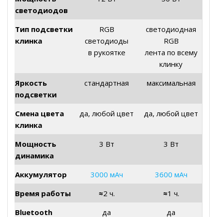
светодиодов
Тип подсветки
RGB
светодиодная
клинка
светодиоды
RGB
в рукоятке
лента по всему
клинку
Яркость
стандартная
максимальная
подсветки
Смена цвета
да, любой цвет
да, любой цвет
клинка
Мощность
3 Вт
3 Вт
динамика
Аккумулятор
3000 мАч
3600 мАч
Время работы
≈
2 ч.
≈
1 ч.
Bluetooth
да
да