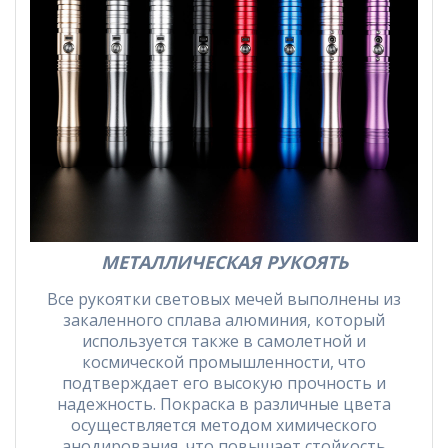
МЕТАЛЛИЧЕСКАЯ РУКОЯТЬ
Все рукоятки световых мечей выполнены из
закаленного сплава алюминия, который
используется также в самолетной и
космической промышленности, что
подтверждает его высокую прочность и
надежность. Покраска в различные цвета
осуществляется методом химического
анодирования, что повышает стойкость