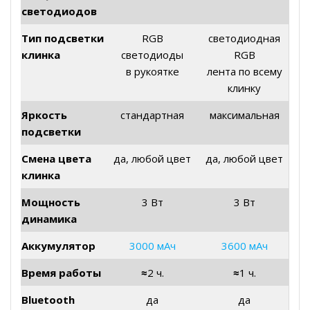
светодиодов
Тип подсветки
RGB
светодиодная
клинка
светодиоды
RGB
в рукоятке
лента по всему
клинку
Яркость
стандартная
максимальная
подсветки
Смена цвета
да, любой цвет
да, любой цвет
клинка
Мощность
3 Вт
3 Вт
динамика
Аккумулятор
3000 мАч
3600 мАч
Время работы
≈
2 ч.
≈
1 ч.
Bluetooth
да
да