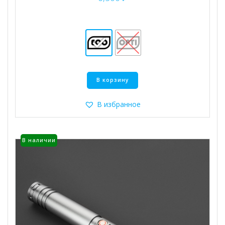
Этот
В корзину
товар
имеет
несколько
В избранное
вариаций.
Опции
можно
В наличии
выбрать
на
странице
товара.