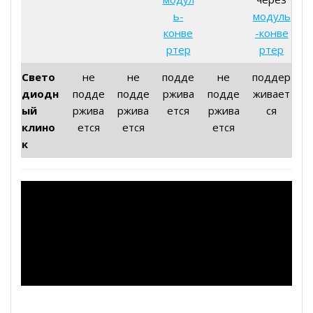
ь-
модуль
конве
-конве
ртер
ртер
Свето
не
не
подде
не
поддер
диодн
подде
подде
ржива
подде
живает
ый
ржива
ржива
ется
ржива
ся
клино
ется
ется
ется
к