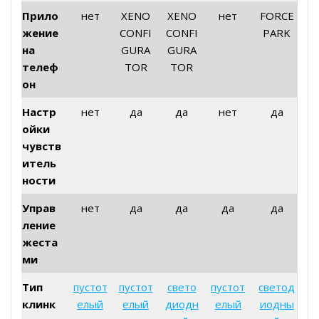
Прило
нет
XENO
XENO
нет
FORCE
жение
CONFI
CONFI
PARK
на
GURA
GURA
телеф
TOR
TOR
он
Настр
нет
да
да
нет
да
ойки
чувств
итель
ности
Управ
нет
да
да
да
да
ление
жеста
ми
Тип
пустот
пустот
свето
пустот
светод
клинк
елый
елый
диодн
елый
иодны