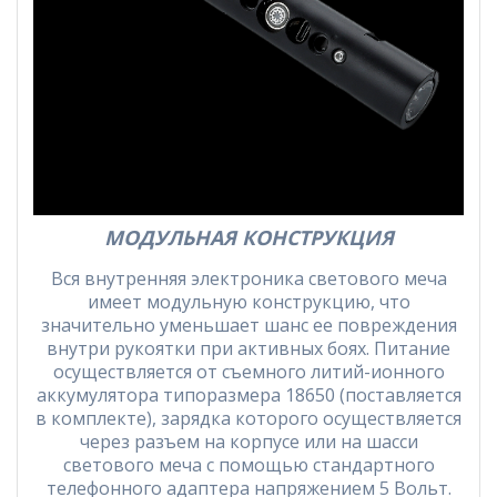
МОДУЛЬНАЯ КОНСТРУКЦИЯ
Вся внутренняя электроника светового меча
имеет модульную конструкцию, что
значительно уменьшает шанс ее повреждения
внутри рукоятки при активных боях. Питание
осуществляется от съемного литий-ионного
аккумулятора типоразмера 18650 (поставляется
в комплекте), зарядка которого осуществляется
через разъем на корпусе или на шасси
светового меча с помощью стандартного
телефонного адаптера напряжением 5 Вольт.