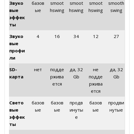
Звуко
базов
smoot
smoot
smoot
smooth
вые
ые
hswing
hswing
hswing
swing
эффек
ты
Звуко
4
16
34
12
27
вые
профи
ли
SD-
нет
подде
да, 32
не
да, 32
карта
ржива
Gb
подде
Gb
ется
ржива
ется
Свето
базов
базов
продв
базов
продви
вые
ые
ые
инуты
ые
нутые
эффек
е
ты