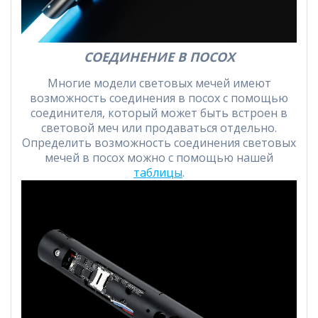
СОЕДИНЕНИЕ В ПОСОХ
Многие модели световых мечей имеют
возможность соединения в посох с помощью
соединителя, который может быть встроен в
световой меч или продаваться отдельно.
Определить возможность соединения световых
мечей в посох можно с помощью нашей
таблицы
.