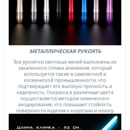
МЕТАЛЛИЧЕСКАЯ РУКОЯТЬ
Все рукоятки световых мечей выполнены из
закаленного сплава алюминия, который
используется также в самолетной и
космической промышленности, что
подтверждает его высокую прочность и
надежность. Покраска в различные цвета
осуществляется методом химического
анодирования, что повышает стойкость
поверхности изделия к коррозии и износу.