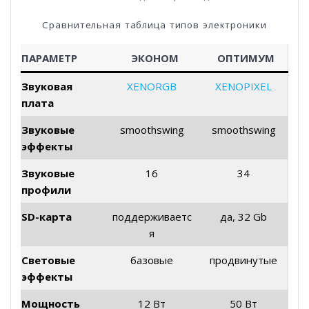
Сравнительная таблица типов электроники
ПАРАМЕТР
ЭКОНОМ
ОПТИМУМ
Звуковая
XENORGB
XENOPIXEL
плата
Звуковые
smoothswing
smoothswing
эффекты
Звуковые
16
34
профили
SD-карта
поддерживаетс
да, 32 Gb
я
Световые
базовые
продвинутые
эффекты
Мощность
12 Вт
50 Вт