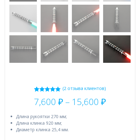
(
2
отзыва клиентов)
2
Рейтинг
Диапаз
7,600
₽
–
15,600
₽
5.00
из 5 на
цен:
основе
7,600 ₽
опроса
Длина рукоятки 270 мм;
пользователей
–
Длина клинка 920 мм;
15,600 ₽
Диаметр клинка 25,4 мм.