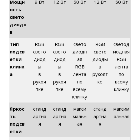
Мощн
9 Вт
12 Вт
50 Вт
12 Вт
50 Вт
ость
свето
диодо
в
Тип
RGB
RGB
свето
RGB
светод
подсв
свето
свето
диодн
свето
иодная
етки
диод
диод
ая
диоды
RGB
клинк
ы
ы
RGB
в
лента
а
в
в
лента
рукоят
по
рукоя
рукоя
по
ке
всему
тке
тке
всему
клинку
клинку
Яркос
станд
станд
макси
станд
максим
ть
артна
артна
мальн
артна
альная
подсв
я
я
ая
я
етки