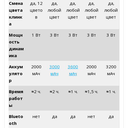
Смена
да, 12
да,
да,
да,
да,
цвета
цвето
любой
любой
любой
любой
клинк
в
цвет
цвет
цвет
цвет
а
Мощн
1 Вт
3 Вт
3 Вт
3 Вт
3 Вт
ость
динам
ика
Аккум
2000
3000
3600
2000
3200
улято
мАч
мАч
мАч
мАч
мАч
р
Время
≈
2 ч.
≈
2 ч.
≈
1 ч.
≈
1,5 ч.
≈
1 ч.
работ
ы
Blueto
нет
да
да
нет
да
oth