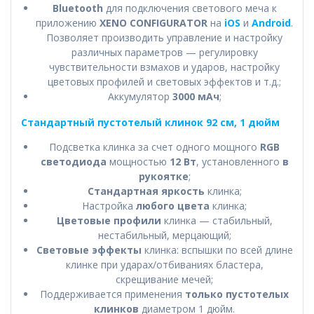
Bluetooth
для подключения светового меча к
приложению
XENO CONFIGURATOR
на
iOS
и
Android
.
Позволяет производить управление и настройку
различных параметров — регулировку
чувствительности взмахов и ударов, настройку
цветовых профилей и световых эффектов и т.д.;
Аккумулятор
3000 мАч
;
Стандартный пустотелый клинок 92 см, 1 дюйм
Подсветка клинка за счет одного мощного
RGB
светодиода
мощностью
12 Вт
, установленного
в
рукоятке
;
Стандартная яркость
клинка;
Настройка
любого цвета
клинка;
Цветовые профили
клинка — стабильный,
нестабильный, мерцающий;
Световые эффекты
клинка: вспышки по всей длине
клинке при ударах/отбиваниях бластера,
скрещивание мечей;
Поддерживается применения
только пустотелых
клинков
диаметром 1 дюйм.