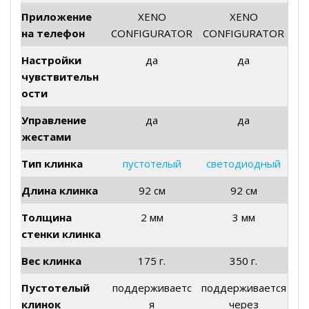
Приложение
XENO
XENO
на телефон
CONFIGURATOR
CONFIGURATOR
Настройки
да
да
чувствительн
ости
Управление
да
да
жестами
Тип клинка
пустотелый
светодиодный
Длина клинка
92 см
92 см
Толщина
2 мм
3 мм
стенки клинка
Вес клинка
175 г.
350 г.
Пустотелый
поддерживаетс
поддерживается
клинок
я
через