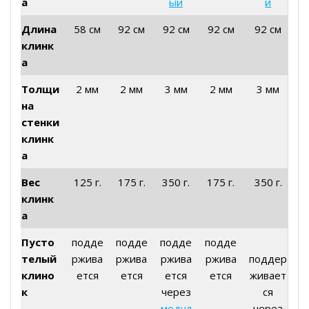
а
ый
й
Длина
58 см
92 см
92 см
92 см
92 см
клинк
а
Толщи
2 мм
2 мм
3 мм
2 мм
3 мм
на
стенки
клинк
а
Вес
125 г.
175 г.
350 г.
175 г.
350 г.
клинк
а
Пусто
подде
подде
подде
подде
телый
ржива
ржива
ржива
ржива
поддер
клино
ется
ется
ется
ется
живает
к
через
ся
модул
через