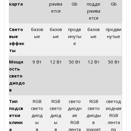
карта
ржива
Gb
подде
Gb
ется
ржива
ется
Свето
базов
базов
продв
базов
продви
вые
ые
ые
инуты
ые
нутые
эффек
е
ты
Мощн
9 Вт
12 Вт
50 Вт
12 Вт
50 Вт
ость
свето
диодо
в
Тип
RGB
RGB
свето
RGB
светод
подсв
свето
свето
диодн
свето
иодная
етки
диод
диод
ая
диоды
RGB
клинк
ы
ы
RGB
в
лента
а
в
в
лента
рукоят
по