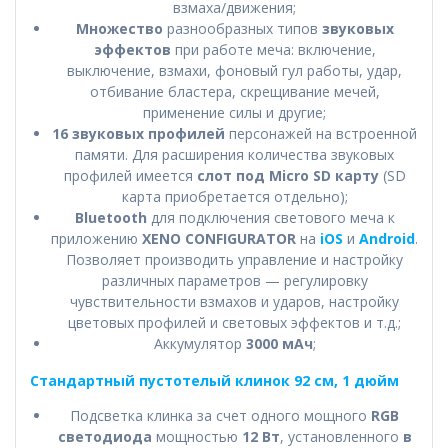
взмаха/движения;
Множество
разнообразных типов
звуковых
эффектов
при работе меча: включение,
выключение, взмахи, фоновый гул работы, удар,
отбивание бластера, скрещивание мечей,
применение силы и другие;
16 звуковых профилей
персонажей на встроенной
памяти. Для расширения количества звуковых
профилей имеется
слот под Micro SD карту
(SD
карта приобретается отдельно);
Bluetooth
для подключения светового меча к
приложению
XENO CONFIGURATOR
на
iOS
и
Android
.
Позволяет производить управление и настройку
различных параметров — регулировку
чувствительности взмахов и ударов, настройку
цветовых профилей и световых эффектов и т.д.;
Аккумулятор
3000 мАч
;
Стандартный пустотелый клинок 92 см, 1 дюйм
Подсветка клинка за счет одного мощного
RGB
светодиода
мощностью
12 Вт
, установленного
в