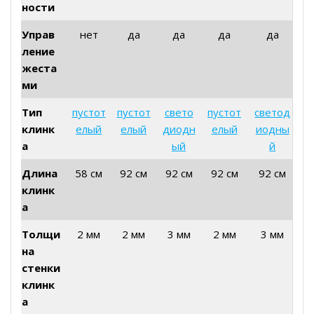
ности
Управ
нет
да
да
да
да
ление
жеста
ми
Тип
пустот
пустот
свето
пустот
светод
клинк
елый
елый
диодн
елый
иодны
а
ый
й
Длина
58 см
92 см
92 см
92 см
92 см
клинк
а
Толщи
2 мм
2 мм
3 мм
2 мм
3 мм
на
стенки
клинк
а