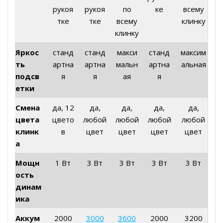
рукоя
рукоя
по
ке
всему
тке
тке
всему
клинку
клинку
Яркос
станд
станд
макси
станд
максим
ть
артна
артна
мальн
артна
альная
подсв
я
я
ая
я
етки
Смена
да, 12
да,
да,
да,
да,
цвета
цвето
любой
любой
любой
любой
клинк
в
цвет
цвет
цвет
цвет
а
Мощн
1 Вт
3 Вт
3 Вт
3 Вт
3 Вт
ость
динам
ика
Аккум
2000
3000
3600
2000
3200