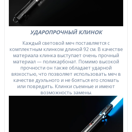
УДАРОПРОЧНЫЙ КЛИНОК
Каждый световой меч поставляется с
комплектным клинком длиной 92 см. В качестве
материала клинка выступает очень прочный
материал — поликарбонат. Помимо высокой
прочности он также обладает ударной
вязкостью, что позволяет использовать меч в
качестве дуэльного и не бояться его сломать
или повредить. Клинки съемные и имеют
возможность замены.