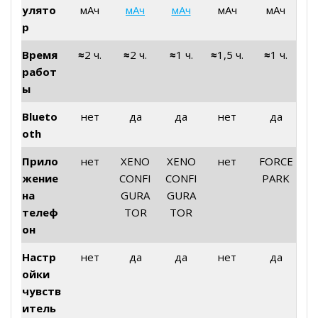
улято
мАч
мАч
мАч
мАч
мАч
р
Время
≈
2 ч.
≈
2 ч.
≈
1 ч.
≈
1,5 ч.
≈
1 ч.
работ
ы
Blueto
нет
да
да
нет
да
oth
Прило
нет
XENO
XENO
нет
FORCE
жение
CONFI
CONFI
PARK
на
GURA
GURA
телеф
TOR
TOR
он
Настр
нет
да
да
нет
да
ойки
чувств
итель