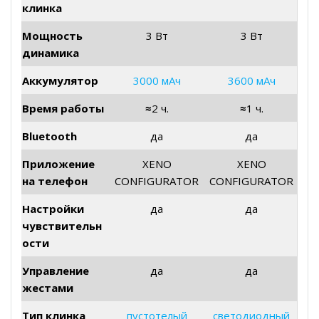
клинка
Мощность
3 Вт
3 Вт
динамика
Аккумулятор
3000 мАч
3600 мАч
Время работы
≈
2 ч.
≈
1 ч.
Bluetooth
да
да
Приложение
XENO
XENO
на телефон
CONFIGURATOR
CONFIGURATOR
Настройки
да
да
чувствительн
ости
Управление
да
да
жестами
Тип клинка
пустотелый
светодиодный