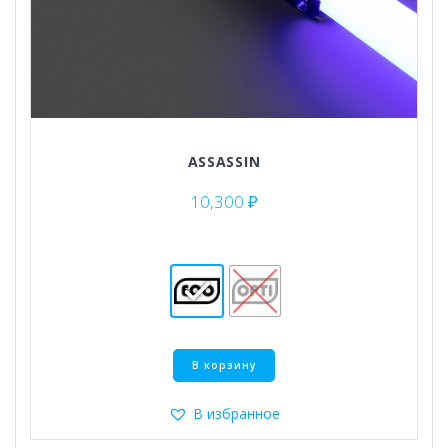
ASSASSIN
10,300
₽
Этот
В корзину
товар
имеет
несколько
В избранное
вариаций.