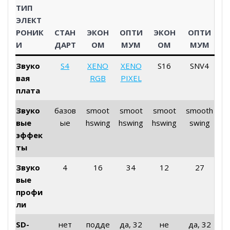
ТИП
ЭЛЕКТ
РОНИК
СТАН
ЭКОН
ОПТИ
ЭКОН
ОПТИ
И
ДАРТ
ОМ
МУМ
ОМ
МУМ
Звуко
S4
XENO
XENO
S16
SNV4
вая
RGB
PIXEL
плата
Звуко
базов
smoot
smoot
smoot
smooth
вые
ые
hswing
hswing
hswing
swing
эффек
ты
Звуко
4
16
34
12
27
вые
профи
ли
SD-
нет
подде
да, 32
не
да, 32