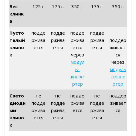
Вес
125 г.
175 г.
350 г.
175 г.
350 г.
клинк
а
Пусто
подде
подде
подде
подде
телый
ржива
ржива
ржива
ржива
поддер
клино
ется
ется
ется
ется
живает
к
через
ся
модул
через
ь-
модуль
конве
-конве
ртер
ртер
Свето
не
не
подде
не
поддер
диодн
подде
подде
ржива
подде
живает
ый
ржива
ржива
ется
ржива
ся
клино
ется
ется
ется
к