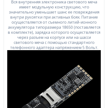
Вся внутренняя электроника светового меча
имеет модульную конструкцию, что
значительно уменьшает шанс ее повреждения
внутри рукоятки при активных боях. Питание
осуществляется от съемного литий-ионного
аккумулятора типоразмера 18650 (поставляется
в комплекте), зарядка которого осуществляется
через разъем на корпусе или на шасси
светового меча с помощью стандартного
телефонного адаптера напряжением 5 Вольт.