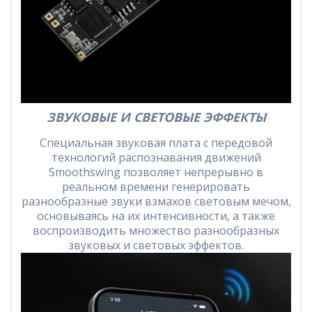
ЗВУКОВЫЕ И СВЕТОВЫЕ ЭФФЕКТЫ
Специальная звуковая плата с передовой
технологий распознавания движений
Smoothswing позволяет непрерывно в
реальном времени генерировать
разнообразные звуки взмахов световым мечом,
основываясь на их интенсивности, а также
воспроизводить множество разнообразных
звуковых и световых эффектов.