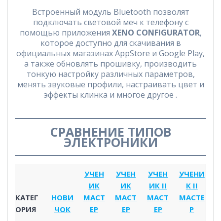
Встроенный модуль Bluetooth позволят
подключать световой меч к телефону с
помощью приложения
XENO CONFIGURATOR
,
которое доступно для скачивания в
официальных магазинах AppStore и Google Play,
а также обновлять прошивку, производить
тонкую настройку различных параметров,
менять звуковые профили, настраивать цвет и
эффекты клинка и многое другое .
СРАВНЕНИЕ ТИПОВ
ЭЛЕКТРОНИКИ
УЧЕН
УЧЕН
УЧЕН
УЧЕНИ
ИК
ИК
ИК II
К II
КАТЕГ
НОВИ
МАСТ
МАСТ
МАСТ
МАСТЕ
ОРИЯ
ЧОК
ЕР
ЕР
ЕР
Р