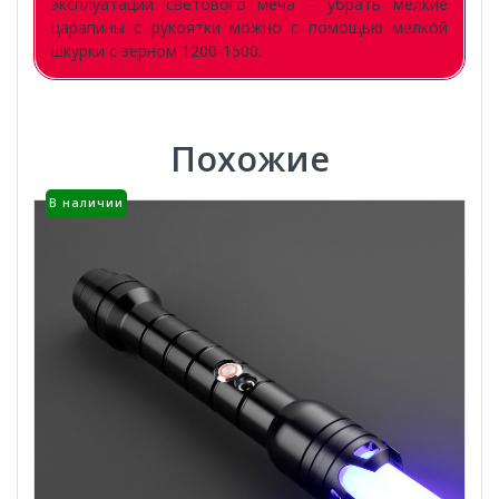
эксплуатации светового меча – убрать мелкие
царапины с рукоятки можно с помощью мелкой
шкурки с зерном 1200-1500.
Похожие
В наличии