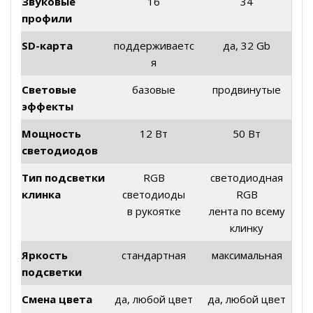
Звуковые
16
34
профили
SD-карта
поддерживаетс
да, 32 Gb
я
Световые
базовые
продвинутые
эффекты
Мощность
12 Вт
50 Вт
светодиодов
Тип подсветки
RGB
светодиодная
клинка
светодиоды
RGB
в рукоятке
лента по всему
клинку
Яркость
стандартная
максимальная
подсветки
Смена цвета
да, любой цвет
да, любой цвет