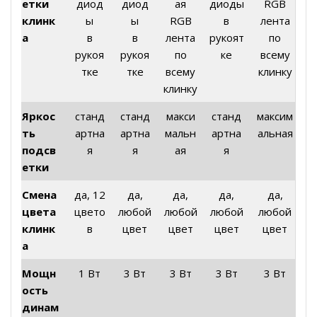
етки
диод
диод
ая
диоды
RGB
клинк
ы
ы
RGB
в
лента
а
в
в
лента
рукоят
по
рукоя
рукоя
по
ке
всему
тке
тке
всему
клинку
клинку
Яркос
станд
станд
макси
станд
максим
ть
артна
артна
мальн
артна
альная
подсв
я
я
ая
я
етки
Смена
да, 12
да,
да,
да,
да,
цвета
цвето
любой
любой
любой
любой
клинк
в
цвет
цвет
цвет
цвет
а
Мощн
1 Вт
3 Вт
3 Вт
3 Вт
3 Вт
ость
динам