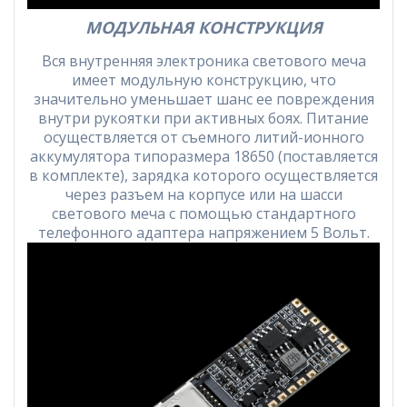
МОДУЛЬНАЯ КОНСТРУКЦИЯ
Вся внутренняя электроника светового меча
имеет модульную конструкцию, что
значительно уменьшает шанс ее повреждения
внутри рукоятки при активных боях. Питание
осуществляется от съемного литий-ионного
аккумулятора типоразмера 18650 (поставляется
в комплекте), зарядка которого осуществляется
через разъем на корпусе или на шасси
светового меча с помощью стандартного
телефонного адаптера напряжением 5 Вольт.