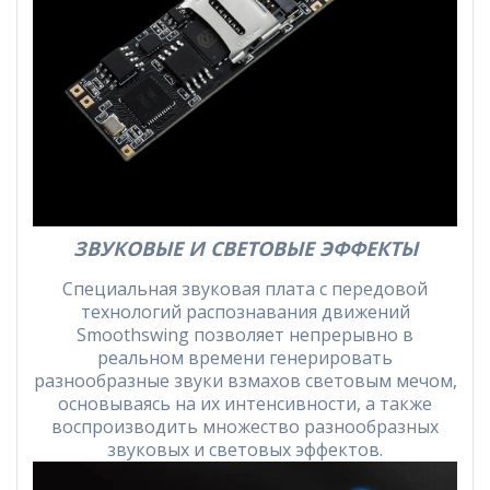
ЗВУКОВЫЕ И СВЕТОВЫЕ ЭФФЕКТЫ
Специальная звуковая плата с передовой
технологий распознавания движений
Smoothswing позволяет непрерывно в
реальном времени генерировать
разнообразные звуки взмахов световым мечом,
основываясь на их интенсивности, а также
воспроизводить множество разнообразных
звуковых и световых эффектов.