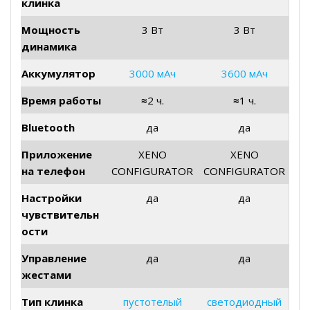
клинка
Мощность
3 Вт
3 Вт
динамика
Аккумулятор
3000 мАч
3600 мАч
Время работы
≈
2 ч.
≈
1 ч.
Bluetooth
да
да
Приложение
XENO
XENO
на телефон
CONFIGURATOR
CONFIGURATOR
Настройки
да
да
чувствительн
ости
Управление
да
да
жестами
Тип клинка
пустотелый
светодиодный