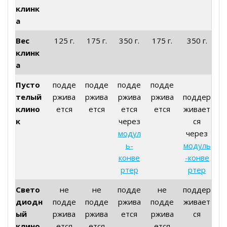
клинк
а
Вес
125 г.
175 г.
350 г.
175 г.
350 г.
клинк
а
Пусто
подде
подде
подде
подде
телый
ржива
ржива
ржива
ржива
поддер
клино
ется
ется
ется
ется
живает
к
через
ся
модул
через
ь-
модуль
конве
-конве
ртер
ртер
Свето
не
не
подде
не
поддер
диодн
подде
подде
ржива
подде
живает
ый
ржива
ржива
ется
ржива
ся
клино
ется
ется
ется