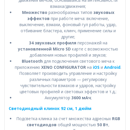
движения мечом, основываясь на интенсивности
взмаха/движения;
Множество
разнообразных типов
звуковых
эффектов
при работе меча: включение,
выключение, взмахи, фоновый гул работы, удар,
отбивание бластера, клинч, применение силы и
другие;
34 звуковых профиля
персонажей на
установленной Micro SD
карте с возможностью
добавления новых профилей и звуков;
Bluetooth
для подключения светового меча к
приложению
XENO CONFIGURATOR
на
iOS
и
Android
.
Позволяет производить управление и настройку
различных параметров — регулировку
чувствительности взмахов и ударов, настройку
цветовых профилей и световых эффектов и т.д.;
Аккумулятор
3600 мАч
;
Светодиодный клинок 92 см, 1 дюйм
Подсветка клинка за счет множества адресных
RGB
светодиодов
общей мощностью
50 Вт
,