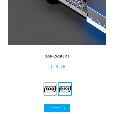
DARKSABER I
36,000
₽
Этот
В корзину
товар