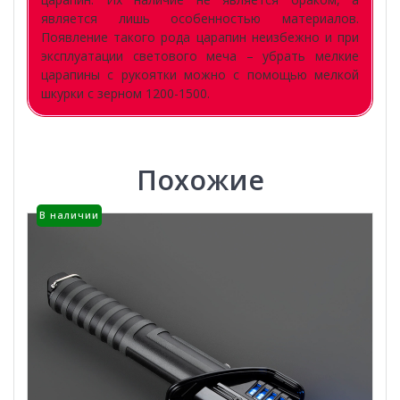
является лишь особенностью материалов.
Появление такого рода царапин неизбежно и при
эксплуатации светового меча – убрать мелкие
царапины с рукоятки можно с помощью мелкой
шкурки с зерном 1200-1500.
Похожие
В наличии