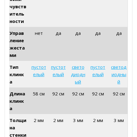
чувств
итель
ности
Управ
нет
да
да
да
да
ление
жеста
ми
Тип
пустот
пустот
свето
пустот
светод
клинк
елый
елый
диодн
елый
иодны
а
ый
й
Длина
58 см
92 см
92 см
92 см
92 см
клинк
а
Толщи
2 мм
2 мм
3 мм
2 мм
3 мм
на
стенки