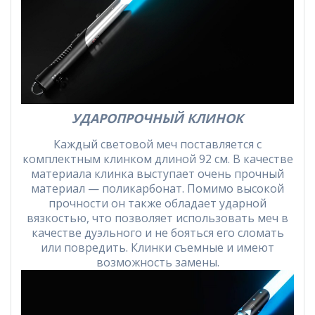
УДАРОПРОЧНЫЙ КЛИНОК
Каждый световой меч поставляется с
комплектным клинком длиной 92 см. В качестве
материала клинка выступает очень прочный
материал — поликарбонат. Помимо высокой
прочности он также обладает ударной
вязкостью, что позволяет использовать меч в
качестве дуэльного и не бояться его сломать
или повредить. Клинки съемные и имеют
возможность замены.