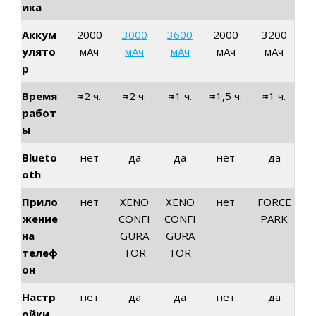
ика
Аккум
2000
3000
3600
2000
3200
улято
мАч
мАч
мАч
мАч
мАч
р
Время
≈
2 ч.
≈
2 ч.
≈
1 ч.
≈
1,5 ч.
≈
1 ч.
работ
ы
Blueto
нет
да
да
нет
да
oth
Прило
нет
XENO
XENO
нет
FORCE
жение
CONFI
CONFI
PARK
на
GURA
GURA
телеф
TOR
TOR
он
Настр
нет
да
да
нет
да
ойки