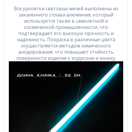
Все рукоятки световых мечей выполнены из
закаленного сплава алюминия, который
используется также в самолетной и
космической промышленности, что
подтверждает его высокую прочность и
надежность. Покраска в различные цвета
осуществляется методом химического
анодирования, что повышает стойкость
поверхности изделия к коррозии и износу.