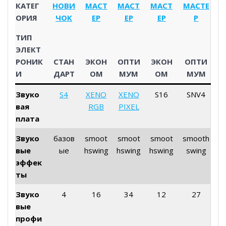
КАТЕГ
НОВИ
МАСТ
МАСТ
МАСТ
МАСТЕ
ОРИЯ
ЧОК
ЕР
ЕР
ЕР
Р
ТИП
ЭЛЕКТ
РОНИК
СТАН
ЭКОН
ОПТИ
ЭКОН
ОПТИ
И
ДАРТ
ОМ
МУМ
ОМ
МУМ
Звуко
S4
XENO
XENO
S16
SNV4
вая
RGB
PIXEL
плата
Звуко
базов
smoot
smoot
smoot
smooth
вые
ые
hswing
hswing
hswing
swing
эффек
ты
Звуко
4
16
34
12
27
вые
профи