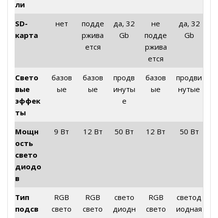
ли
SD-
нет
подде
да, 32
не
да, 32
карта
ржива
Gb
подде
Gb
ется
ржива
ется
Свето
базов
базов
продв
базов
продви
вые
ые
ые
инуты
ые
нутые
эффек
е
ты
Мощн
9 Вт
12 Вт
50 Вт
12 Вт
50 Вт
ость
свето
диодо
в
Тип
RGB
RGB
свето
RGB
светод
подсв
свето
свето
диодн
свето
иодная