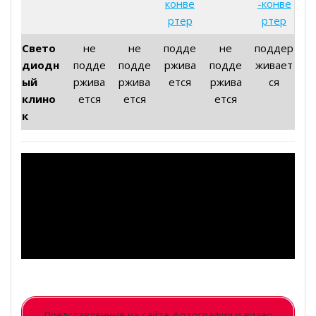
конве
-конве
ртер
ртер
Свето
не
не
подде
не
поддер
диодн
подде
подде
ржива
подде
живает
ый
ржива
ржива
ется
ржива
ся
клино
ется
ется
ется
к
Представленные на сайте фотографии и видео