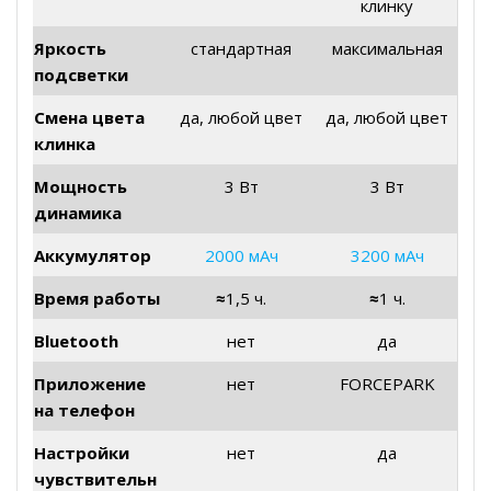
клинку
Яркость
стандартная
максимальная
подсветки
Смена цвета
да, любой цвет
да, любой цвет
клинка
Мощность
3 Вт
3 Вт
динамика
Аккумулятор
2000 мАч
3200 мАч
Время работы
≈
1,5 ч.
≈
1 ч.
Bluetooth
нет
да
Приложение
нет
FORCEPARK
на телефон
Настройки
нет
да
чувствительн