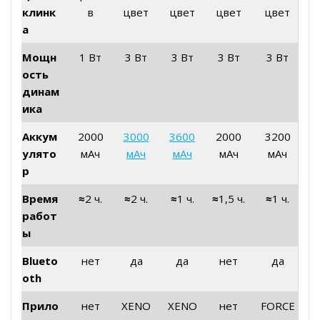
клинк
в
цвет
цвет
цвет
цвет
а
Мощн
1 Вт
3 Вт
3 Вт
3 Вт
3 Вт
ость
динам
ика
Аккум
2000
3000
3600
2000
3200
улято
мАч
мАч
мАч
мАч
мАч
р
Время
≈
2 ч.
≈
2 ч.
≈
1 ч.
≈
1,5 ч.
≈
1 ч.
работ
ы
Blueto
нет
да
да
нет
да
oth
Прило
нет
XENO
XENO
нет
FORCE