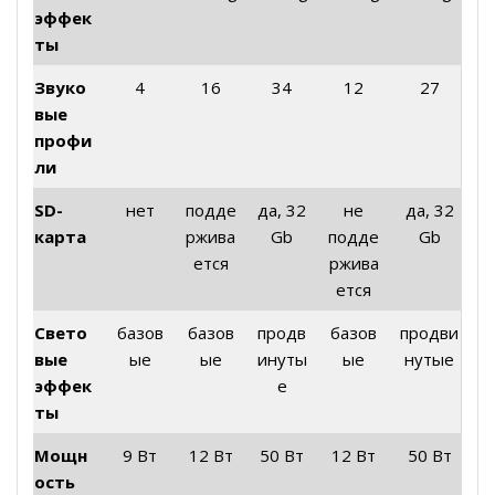
эффек
ты
Звуко
4
16
34
12
27
вые
профи
ли
SD-
нет
подде
да, 32
не
да, 32
карта
ржива
Gb
подде
Gb
ется
ржива
ется
Свето
базов
базов
продв
базов
продви
вые
ые
ые
инуты
ые
нутые
эффек
е
ты
Мощн
9 Вт
12 Вт
50 Вт
12 Вт
50 Вт
ость