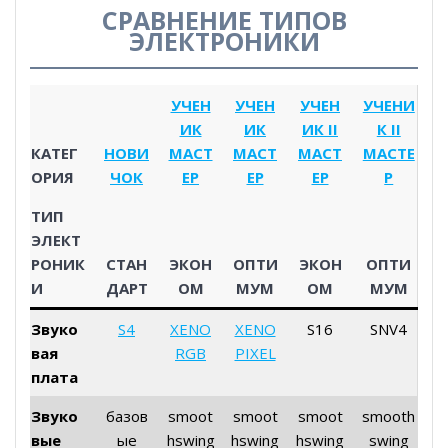
СРАВНЕНИЕ ТИПОВ
ЭЛЕКТРОНИКИ
УЧЕН
УЧЕН
УЧЕН
УЧЕНИ
ИК
ИК
ИК II
К II
КАТЕГ
НОВИ
МАСТ
МАСТ
МАСТ
МАСТЕ
ОРИЯ
ЧОК
ЕР
ЕР
ЕР
Р
ТИП
ЭЛЕКТ
РОНИК
СТАН
ЭКОН
ОПТИ
ЭКОН
ОПТИ
И
ДАРТ
ОМ
МУМ
ОМ
МУМ
Звуко
S4
XENO
XENO
S16
SNV4
вая
RGB
PIXEL
плата
Звуко
базов
smoot
smoot
smoot
smooth
вые
ые
hswing
hswing
hswing
swing