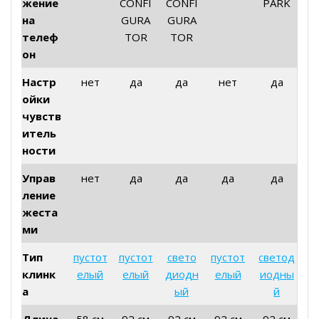
жение
CONFI
CONFI
PARK
на
GURA
GURA
телеф
TOR
TOR
он
Настр
нет
да
да
нет
да
ойки
чувств
итель
ности
Управ
нет
да
да
да
да
ление
жеста
ми
Тип
пустот
пустот
свето
пустот
светод
клинк
елый
елый
диодн
елый
иодны
а
ый
й