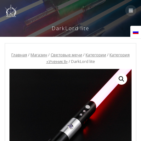
Skip
to
content
DarkLord lite
Главная
/
Магазин
/
Световые мечи
/
Категории
/
Категория
«Ученик II»
/ DarkLord lite