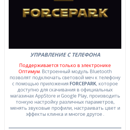
УПРАВЛЕНИЕ С ТЕЛЕФОНА
Поддерживается только в электронике
Оптимум
. Встроенный модуль Bluetooth
позволят подключать световой меч к телефону
с помощью приложения
FORCEPARK
, которое
доступно для скачивания в официальных
магазинах AppStore и Google Play, производить
тонкую настройку различных параметров,
менять звуковые профили, настраивать цвет и
эффекты клинка и многое другое .