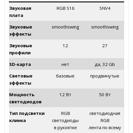
Звуковая
RGB S16
SNV4
плата
Звуковые
smoothswing
smoothswing
эффекты
Звуковые
12
27
профили
SD-карта
нет
да, 32 Gb
Световые
базовые
продвинутые
эффекты
Мощность
12 Вт
50 Вт
светодиодов
Тип подсветки
RGB
светодиодная
клинка
светодиоды
RGB
в рукоятке
лента по всему