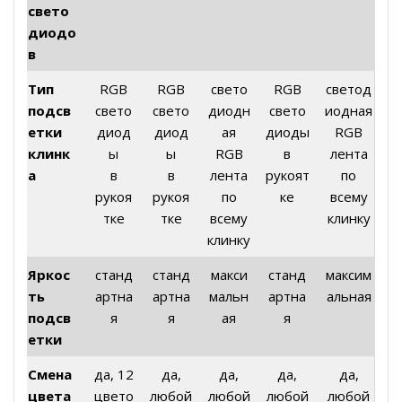
свето
диодо
в
Тип
RGB
RGB
свето
RGB
светод
подсв
свето
свето
диодн
свето
иодная
етки
диод
диод
ая
диоды
RGB
клинк
ы
ы
RGB
в
лента
а
в
в
лента
рукоят
по
рукоя
рукоя
по
ке
всему
тке
тке
всему
клинку
клинку
Яркос
станд
станд
макси
станд
максим
ть
артна
артна
мальн
артна
альная
подсв
я
я
ая
я
етки
Смена
да, 12
да,
да,
да,
да,
цвета
цвето
любой
любой
любой
любой