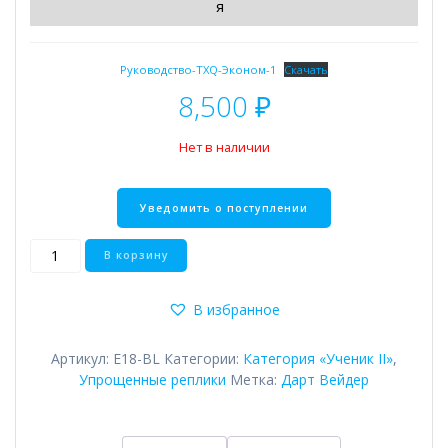
я
Руководство-TXQ-Эконом-1
Скачать
8,500
₽
Нет в наличии
Количество
В корзину
товара
DarkLord
В избранное
lite
Артикул:
E18-BL
Категории:
Категория «Ученик II»
,
Упрощенные реплики
Метка:
Дарт Вейдер