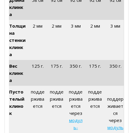
Длина
58 см
92 см
92 см
92 см
92 см
клинк
а
Толщи
2 мм
2 мм
3 мм
2 мм
3 мм
на
стенки
клинк
а
Вес
125 г.
175 г.
350 г.
175 г.
350 г.
клинк
а
Пусто
подде
подде
подде
подде
телый
ржива
ржива
ржива
ржива
поддер
клино
ется
ется
ется
ется
живает
к
через
ся
модул
через
ь-
модуль