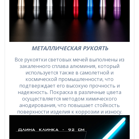
МЕТАЛЛИЧЕСКАЯ РУКОЯТЬ
Все рукоятки световых мечей выполнены из
закаленного сплава алюминия, который
используется также в самолетной и
космической промышленности, что
подтверждает его высокую прочность и
надежность. Покраска в различные цвета
осуществляется методом химического
анодирования, что повышает стойкость
поверхности изделия к коррозии и износу.