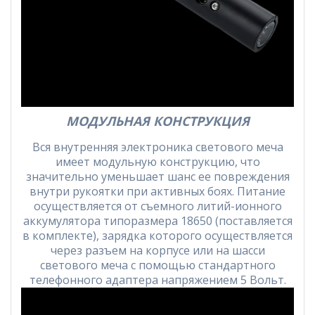
МОДУЛЬНАЯ КОНСТРУКЦИЯ
Вся внутренняя электроника светового меча
имеет модульную конструкцию, что
значительно уменьшает шанс ее повреждения
внутри рукоятки при активных боях. Питание
осуществляется от съемного литий-ионного
аккумулятора типоразмера 18650 (поставляется
в комплекте), зарядка которого осуществляется
через разъем на корпусе или на шасси
светового меча с помощью стандартного
телефонного адаптера напряжением 5 Вольт.