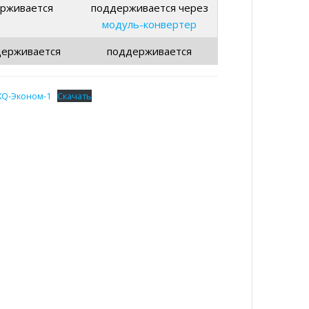
рживается
поддерживается через
модуль-конвертер
держивается
поддерживается
XQ-Эконом-1
Скачать