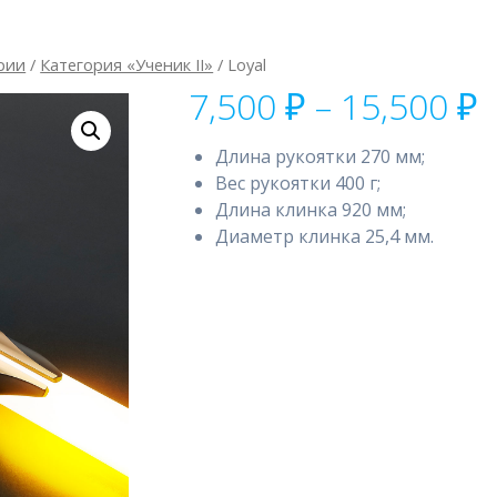
рии
/
Категория «Ученик II»
/ Loyal
7,500
₽
–
15,500
₽
ц
7
Длина рукоятки 270 мм;
–
Вес рукоятки 400 г;
1
Длина клинка 920 мм;
Диаметр клинка 25,4 мм.