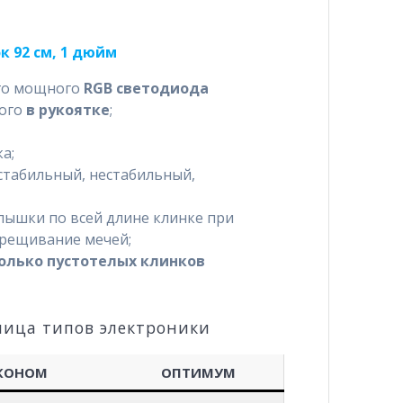
 92 см, 1 дюйм
ого мощного
RGB светодиода
ного
в рукоятке
;
а;
стабильный, нестабильный,
пышки по всей длине клинке при
крещивание мечей;
олько пустотелых клинков
лица типов электроники
КОНОМ
ОПТИМУМ