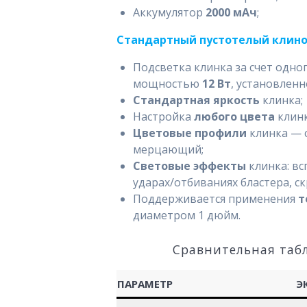
Аккумулятор
2000 мАч
;
Стандартный пустотелый клинок
Подсветка клинка за счет одн
мощностью
12 Вт
, установлен
Стандартная яркость
клинка;
Настройка
любого цвета
клинк
Цветовые профили
клинка — 
мерцающий;
Световые эффекты
клинка: вс
ударах/отбиваниях бластера, с
Поддерживается применения
т
диаметром 1 дюйм.
Сравнительная таб
ПАРАМЕТР
Э