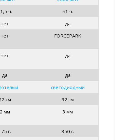
≈
1,5 ч.
≈
1 ч.
нет
да
нет
FORCEPARK
нет
да
да
да
тотелый
светодиодный
92 см
92 см
2 мм
3 мм
175 г.
350 г.