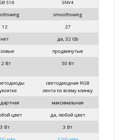
GB S16
SNV4
othswing
smoothswing
12
27
нет
да, 32 Gb
азовые
продвинутые
12 Вт
50 Вт
ветодиоды
светодиодная RGB
укоятке
лента по всему клинку
ндартная
максимальная
юбой цвет
да, любой цвет
3 Вт
3 Вт
00 мАч
3200 мАч