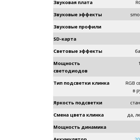
Звуковая плата
R
Звуковые эффекты
smo
Звуковые профили
SD-карта
Световые эффекты
б
Мощность
светодиодов
Тип подсветки клинка
RGB с
в р
Яркость подсветки
ста
Смена цвета клинка
да, л
Мощность динамика
Аккумулятор
20