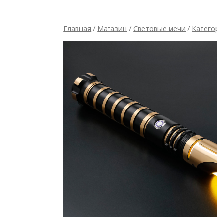
Главная
/
Магазин
/
Световые мечи
/
Катего