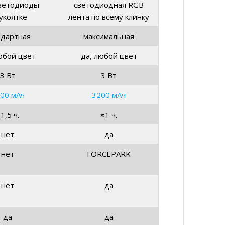
ветодиоды
светодиодная RGB
укоятке
лента по всему клинку
ндартная
максимальная
юбой цвет
да, любой цвет
3 Вт
3 Вт
00 мАч
3200 мАч
≈
1,5 ч.
≈
1 ч.
нет
да
нет
FORCEPARK
нет
да
да
да