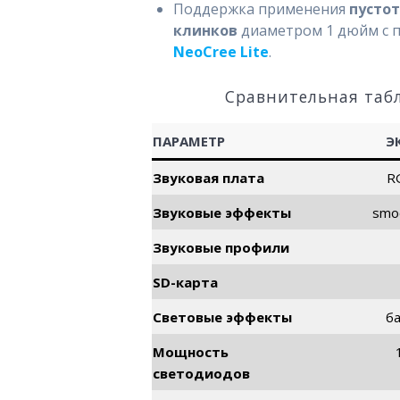
Поддержка применения
пусто
клинков
диаметром 1 дюйм с
NeoCree Lite
.
Сравнительная таб
ПАРАМЕТР
Э
Звуковая плата
R
Звуковые эффекты
smo
Звуковые профили
SD-карта
Световые эффекты
б
Мощность
светодиодов