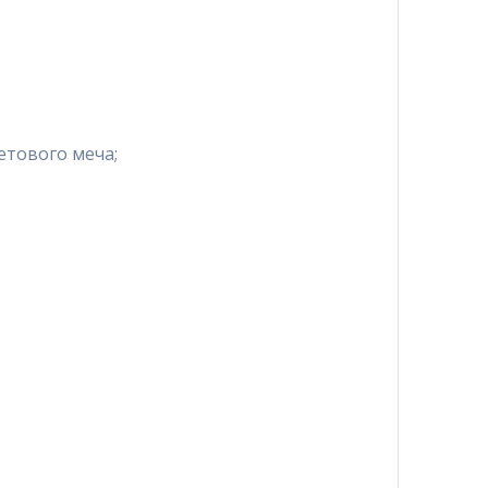
Диапазон
₽
цен:
14,500 ₽
етового меча;
–
24,500 ₽