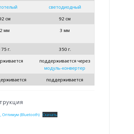
тотелый
светодиодный
92 см
92 см
2 мм
3 мм
175 г.
350 г.
рживается
поддерживается через
модуль-конвертер
держивается
поддерживается
трукция
 Оптимум (Bluetooth)
Скачать