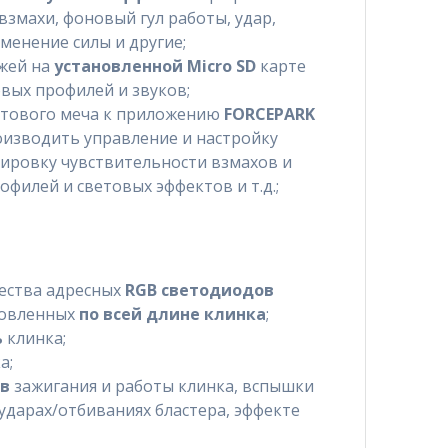
взмахи, фоновый гул работы, удар,
менение силы и другие;
жей на
установленной Micro SD
карте
вых профилей и звуков;
етового меча к приложению
FORCEPARK
оизводить управление и настройку
ировку чувствительности взмахов и
филей и световых эффектов и т.д.;
жества адресных
RGB светодиодов
новленных
по всей длине клинка
;
ь
клинка;
а;
ов
зажигания и работы клинка, вспышки
 ударах/отбиваниях бластера, эффекте