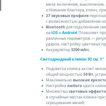
меча: включение, выключение, 
отбивание бластера, клинч, при
27 звуковых профиля
персона
с возможностью добавления но
Bluetooth
для подключения св
на
iOS
и
Android
. Позволяет пр
различных параметров — регул
ударов, настройку цветовых про
Аккумулятор
3200 мАч
;
Светодиодный клинок 92 см, 1″
Подсветка клинка за счет мно
общей мощностью
50 Вт
, уста
Максимально
высокая яркост
Настройка
любого
цвета клинк
Множество
световых эффект
в случайных местах клинка при
скрещивания мечей;