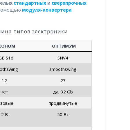
телых
стандартных
и
сверхпрочных
 помощью
модуля-конвертера
лица типов электроники
КОНОМ
ОПТИМУМ
GB S16
SNV4
othswing
smoothswing
12
27
нет
да, 32 Gb
азовые
продвинутые
12 Вт
50 Вт