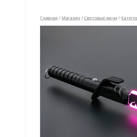
Главная
/
Магазин
/
Световые мечи
/
Катего