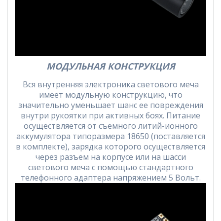
МОДУЛЬНАЯ КОНСТРУКЦИЯ
Вся внутренняя электроника светового меча
имеет модульную конструкцию, что
значительно уменьшает шанс ее повреждения
внутри рукоятки при активных боях. Питание
осуществляется от съемного литий-ионного
аккумулятора типоразмера 18650 (поставляется
в комплекте), зарядка которого осуществляется
через разъем на корпусе или на шасси
светового меча с помощью стандартного
телефонного адаптера напряжением 5 Вольт.