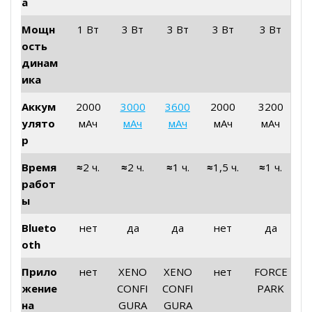
а
Мощн
1 Вт
3 Вт
3 Вт
3 Вт
3 Вт
ость
динам
ика
Аккум
2000
3000
3600
2000
3200
улято
мАч
мАч
мАч
мАч
мАч
р
Время
≈
2 ч.
≈
2 ч.
≈
1 ч.
≈
1,5 ч.
≈
1 ч.
работ
ы
Blueto
нет
да
да
нет
да
oth
Прило
нет
XENO
XENO
нет
FORCE
жение
CONFI
CONFI
PARK
на
GURA
GURA