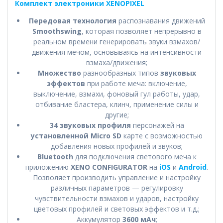
Комплект электроники XENOPIXEL
Передовая технология
распознавания движений
Smoothswing
, которая позволяет непрерывно в
реальном времени генерировать звуки взмахов/
движения мечом, основываясь на интенсивности
взмаха/движения;
Множество
разнообразных типов
звуковых
эффектов
при работе меча: включение,
выключение, взмахи, фоновый гул работы, удар,
отбивание бластера, клинч, применение силы и
другие;
34 звуковых профиля
персонажей на
установленной Micro SD
карте с возможностью
добавления новых профилей и звуков;
Bluetooth
для подключения светового меча к
приложению
XENO CONFIGURATOR
на
iOS
и
Android
.
Позволяет производить управление и настройку
различных параметров — регулировку
чувствительности взмахов и ударов, настройку
цветовых профилей и световых эффектов и т.д.;
Аккумулятор
3600 мАч
;