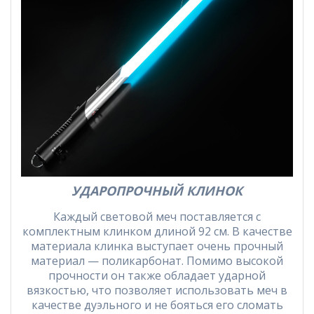
УДАРОПРОЧНЫЙ КЛИНОК
Каждый световой меч поставляется с
комплектным клинком длиной 92 см. В качестве
материала клинка выступает очень прочный
материал — поликарбонат. Помимо высокой
прочности он также обладает ударной
вязкостью, что позволяет использовать меч в
качестве дуэльного и не бояться его сломать