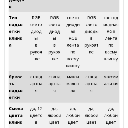
в
Тип
RGB
RGB
свето
RGB
светод
подсв
свето
свето
диодн
свето
иодная
етки
диод
диод
ая
диоды
RGB
клинк
ы
ы
RGB
в
лента
а
в
в
лента
рукоят
по
рукоя
рукоя
по
ке
всему
тке
тке
всему
клинку
клинку
Яркос
станд
станд
макси
станд
максим
ть
артна
артна
мальн
артна
альная
подсв
я
я
ая
я
етки
Смена
да, 12
да,
да,
да,
да,
цвета
цвето
любой
любой
любой
любой
клинк
в
цвет
цвет
цвет
цвет