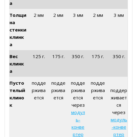
а
Толщи
2 мм
2 мм
3 мм
2 мм
3 мм
на
стенки
клинк
а
Вес
125 г.
175 г.
350 г.
175 г.
350 г.
клинк
а
Пусто
подде
подде
подде
подде
телый
ржива
ржива
ржива
ржива
поддер
клино
ется
ется
ется
ется
живает
к
через
ся
модул
через
ь-
модуль
конве
-конве
ртер
ртер