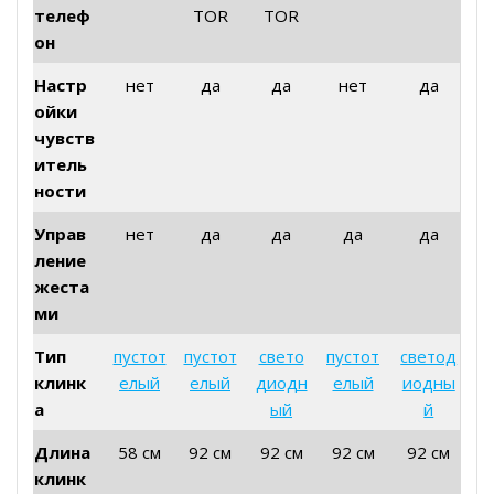
телеф
TOR
TOR
он
Настр
нет
да
да
нет
да
ойки
чувств
итель
ности
Управ
нет
да
да
да
да
ление
жеста
ми
Тип
пустот
пустот
свето
пустот
светод
клинк
елый
елый
диодн
елый
иодны
а
ый
й
Длина
58 см
92 см
92 см
92 см
92 см
клинк