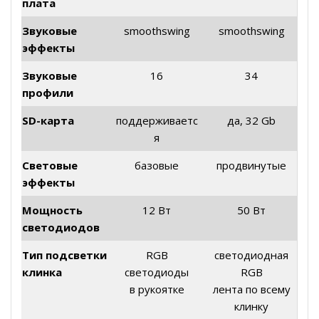
плата
Звуковые
smoothswing
smoothswing
эффекты
Звуковые
16
34
профили
SD-карта
поддерживаетс
да, 32 Gb
я
Световые
базовые
продвинутые
эффекты
Мощность
12 Вт
50 Вт
светодиодов
Тип подсветки
RGB
светодиодная
клинка
светодиоды
RGB
в рукоятке
лента по всему
клинку