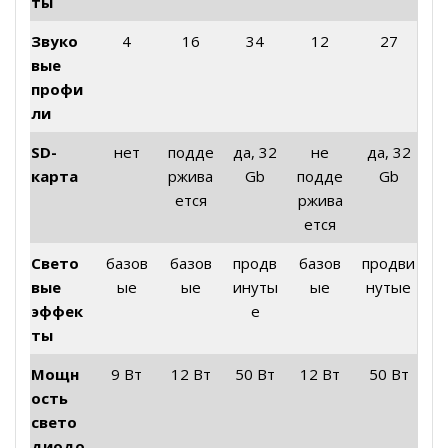
ты
Звуко
4
16
34
12
27
вые
профи
ли
SD-
нет
подде
да, 32
не
да, 32
карта
ржива
Gb
подде
Gb
ется
ржива
ется
Свето
базов
базов
продв
базов
продви
вые
ые
ые
инуты
ые
нутые
эффек
е
ты
Мощн
9 Вт
12 Вт
50 Вт
12 Вт
50 Вт
ость
свето
диодо