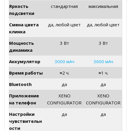
Яркость
стандартная
максимальная
подсветки
Смена цвета
да, любой цвет
да, любой цвет
клинка
Мощность
3 Вт
3 Вт
динамика
Аккумулятор
3000 мАч
3600 мАч
Время работы
≈
2 ч.
≈
1 ч.
Bluetooth
да
да
Приложение
XENO
XENO
на телефон
CONFIGURATOR
CONFIGURATOR
Настройки
да
да
чувствительн
ости