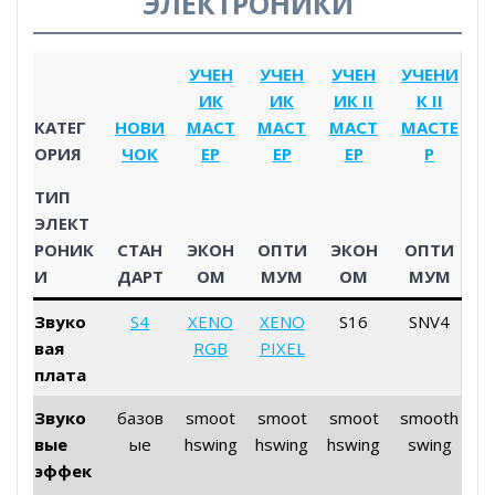
ЭЛЕКТРОНИКИ
УЧЕН
УЧЕН
УЧЕН
УЧЕНИ
ИК
ИК
ИК II
К II
КАТЕГ
НОВИ
МАСТ
МАСТ
МАСТ
МАСТЕ
ОРИЯ
ЧОК
ЕР
ЕР
ЕР
Р
ТИП
ЭЛЕКТ
РОНИК
СТАН
ЭКОН
ОПТИ
ЭКОН
ОПТИ
И
ДАРТ
ОМ
МУМ
ОМ
МУМ
Звуко
S4
XENO
XENO
S16
SNV4
вая
RGB
PIXEL
плата
Звуко
базов
smoot
smoot
smoot
smooth
вые
ые
hswing
hswing
hswing
swing
эффек