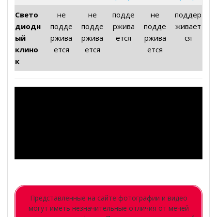
Свето
не
не
подде
не
поддер
диодн
подде
подде
ржива
подде
живает
ый
ржива
ржива
ется
ржива
ся
клино
ется
ется
ется
к
Представленные на сайте фотографии и видео
могут иметь незначительные отличия от мечей