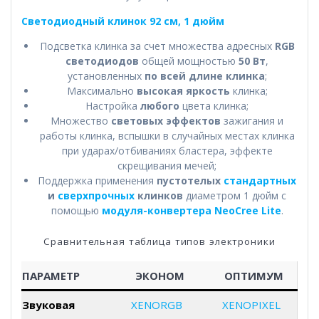
Светодиодный клинок 92 см, 1 дюйм
Подсветка клинка за счет множества адресных
RGB
светодиодов
общей мощностью
50 Вт
,
установленных
по всей длине клинка
;
Максимально
высокая яркость
клинка;
Настройка
любого
цвета клинка;
Множество
световых эффектов
зажигания и
работы клинка, вспышки в случайных местах клинка
при ударах/отбиваниях бластера, эффекте
скрещивания мечей;
Поддержка применения
пустотелых
стандартных
и
сверхпрочных
клинков
диаметром 1 дюйм с
помощью
модуля-конвертера NeoCree Lite
.
Сравнительная таблица типов электроники
ПАРАМЕТР
ЭКОНОМ
ОПТИМУМ
Звуковая
XENORGB
XENOPIXEL