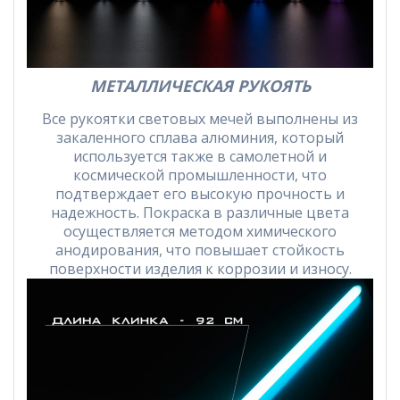
МЕТАЛЛИЧЕСКАЯ РУКОЯТЬ
Все рукоятки световых мечей выполнены из
закаленного сплава алюминия, который
используется также в самолетной и
космической промышленности, что
подтверждает его высокую прочность и
надежность. Покраска в различные цвета
осуществляется методом химического
анодирования, что повышает стойкость
поверхности изделия к коррозии и износу.