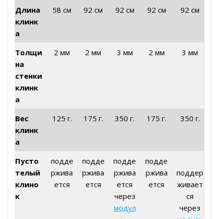
Длина
58 см
92 см
92 см
92 см
92 см
клинк
а
Толщи
2 мм
2 мм
3 мм
2 мм
3 мм
на
стенки
клинк
а
Вес
125 г.
175 г.
350 г.
175 г.
350 г.
клинк
а
Пусто
подде
подде
подде
подде
телый
ржива
ржива
ржива
ржива
поддер
клино
ется
ется
ется
ется
живает
к
через
ся
модул
через