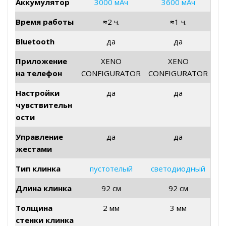
Аккумулятор
3000 мАч
3600 мАч
Время работы
≈
2 ч.
≈
1 ч.
Bluetooth
да
да
Приложение
XENO
XENO
на телефон
CONFIGURATOR
CONFIGURATOR
Настройки
да
да
чувствительн
ости
Управление
да
да
жестами
Тип клинка
пустотелый
светодиодный
Длина клинка
92 см
92 см
Толщина
2 мм
3 мм
стенки клинка