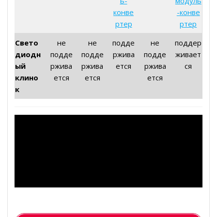
ь-
модуль
конве
-конве
ртер
ртер
Свето
не
не
подде
не
поддер
диодн
подде
подде
ржива
подде
живает
ый
ржива
ржива
ется
ржива
ся
клино
ется
ется
ется
к