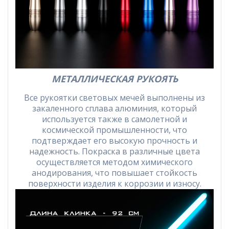
МЕТАЛЛИЧЕСКАЯ РУКОЯТЬ
Все рукоятки световых мечей выполнены из
закаленного сплава алюминия, который
используется также в самолетной и
космической промышленности, что
подтверждает его высокую прочность и
надежность. Покраска в различные цвета
осуществляется методом химического
анодирования, что повышает стойкость
поверхности изделия к коррозии и износу.