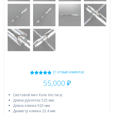
(
1
отзыв клиента)
1
Рейтинг
55,000
₽
5.00
из 5 на
основе
опроса
Cветовой меч Кэла Кестиса;
пользователя
Длина рукоятки 525 мм;
Длина клинка 920 мм;
Диаметр клинка 25,4 мм.