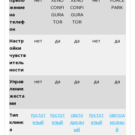
жение
CONFI
CONFI
PARK
на
GURA
GURA
телеф
TOR
TOR
он
Настр
нет
да
да
нет
да
ойки
чувств
итель
ности
Управ
нет
да
да
да
да
ление
жеста
ми
Тип
пустот
пустот
свето
пустот
светод
клинк
елый
елый
диодн
елый
иодны
а
ый
й