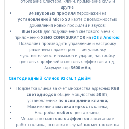
отбивание бластера, клинч, применение силы и
другие;
34 звуковых профиля
персонажей на
установленной Micro SD
карте с возможностью
добавления новых профилей и звуков;
Bluetooth
для подключения светового меча к
приложению
XENO CONFIGURATOR
на
iOS
и
Android
.
Позволяет производить управление и настройку
различных параметров — регулировку
чувствительности взмахов и ударов, настройку
цветовых профилей и световых эффектов и т.д.;
Аккумулятор
3600 мАч
;
Светодиодный клинок 92 см, 1 дюйм
Подсветка клинка за счет множества адресных
RGB
светодиодов
общей мощностью
50 Вт
,
установленных
по всей длине клинка
;
Максимально
высокая яркость
клинка;
Настройка
любого
цвета клинка;
Множество
световых эффектов
зажигания и
работы клинка, вспышки в случайных местах клинка