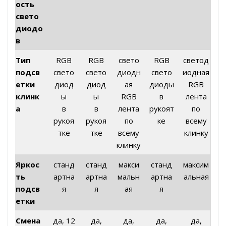
ость
свето
диодо
в
Тип
RGB
RGB
свето
RGB
светод
подсв
свето
свето
диодн
свето
иодная
етки
диод
диод
ая
диоды
RGB
клинк
ы
ы
RGB
в
лента
а
в
в
лента
рукоят
по
рукоя
рукоя
по
ке
всему
тке
тке
всему
клинку
клинку
Яркос
станд
станд
макси
станд
максим
ть
артна
артна
мальн
артна
альная
подсв
я
я
ая
я
етки
Смена
да, 12
да,
да,
да,
да,