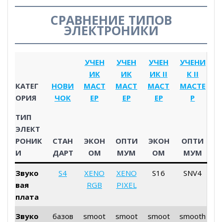
СРАВНЕНИЕ ТИПОВ
ЭЛЕКТРОНИКИ
УЧЕН
УЧЕН
УЧЕН
УЧЕНИ
ИК
ИК
ИК II
К II
КАТЕГ
НОВИ
МАСТ
МАСТ
МАСТ
МАСТЕ
ОРИЯ
ЧОК
ЕР
ЕР
ЕР
Р
ТИП
ЭЛЕКТ
РОНИК
СТАН
ЭКОН
ОПТИ
ЭКОН
ОПТИ
И
ДАРТ
ОМ
МУМ
ОМ
МУМ
Звуко
S4
XENO
XENO
S16
SNV4
вая
RGB
PIXEL
плата
Звуко
базов
smoot
smoot
smoot
smooth