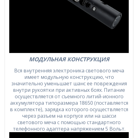
МОДУЛЬНАЯ КОНСТРУКЦИЯ
Вся внутренняя электроника светового меча
имеет модульную конструкцию, что
значительно уменьшает шанс ее повреждения
внутри рукоятки при активных боях. Питание
осуществляется от съемного литий-ионного
аккумулятора типоразмера 18650 (поставляется
в комплекте), зарядка которого осуществляется
через разъем на корпусе или на шасси
светового меча с помощью стандартного
телефонного адаптера напряжением 5 Вольт.