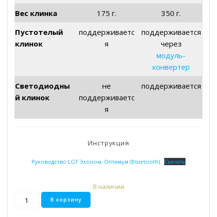
Вес клинка
175 г.
350 г.
Пустотелый
поддерживаетс
поддерживается
клинок
я
через
модуль-
конвертер
Светодиодны
не
поддерживается
й клинок
поддерживаетс
я
Инструкция
Руководство LGT Эконом, Оптимум (Bluetooth)
Скачать
В наличии
Количество
В корзину
товара
Redguy