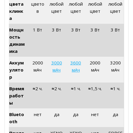
цвета
цвето
любой
любой
любой
любой
клинк
в
цвет
цвет
цвет
цвет
а
Мощн
1 Вт
3 Вт
3 Вт
3 Вт
3 Вт
ость
динам
ика
Аккум
2000
3000
3600
2000
3200
улято
мАч
мАч
мАч
мАч
мАч
р
Время
≈
2 ч.
≈
2 ч.
≈
1 ч.
≈
1,5 ч.
≈
1 ч.
работ
ы
Blueto
нет
да
да
нет
да
oth
Прило
нет
XENO
XENO
нет
FORCE