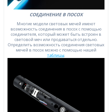
СОЕДИНЕНИЕ В ПОСОХ
Многие модели световых мечей имеют
возможность соединения в посох с помощью
соединителя, который может быть встроен в
световой меч или продаваться отдельно.
Определить возможность соединения световых
мечей в посох можно с помощью нашей
таблицы
.