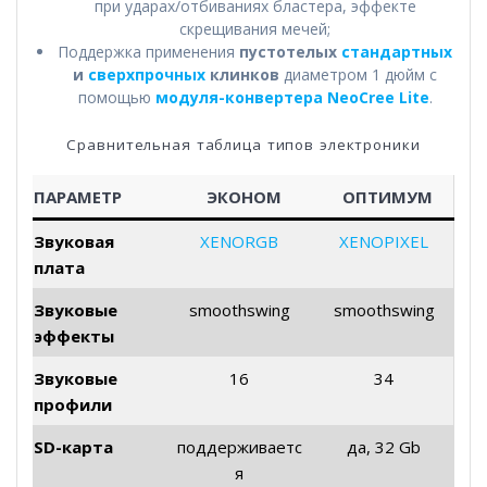
при ударах/отбиваниях бластера, эффекте
скрещивания мечей;
Поддержка применения
пустотелых
стандартных
и
сверхпрочных
клинков
диаметром 1 дюйм с
помощью
модуля-конвертера NeoCree Lite
.
Сравнительная таблица типов электроники
ПАРАМЕТР
ЭКОНОМ
ОПТИМУМ
Звуковая
XENORGB
XENOPIXEL
плата
Звуковые
smoothswing
smoothswing
эффекты
Звуковые
16
34
профили
SD-карта
поддерживаетс
да, 32 Gb
я