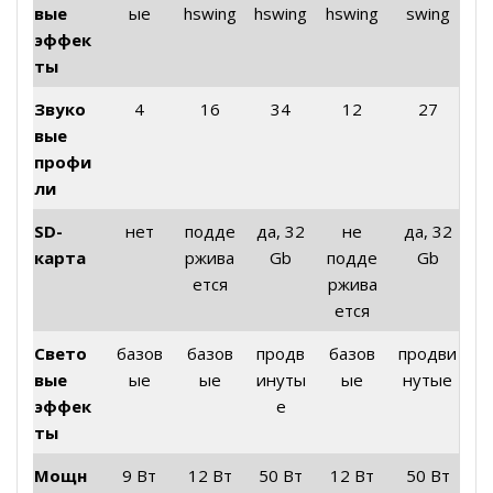
вые
ые
hswing
hswing
hswing
swing
эффек
ты
Звуко
4
16
34
12
27
вые
профи
ли
SD-
нет
подде
да, 32
не
да, 32
карта
ржива
Gb
подде
Gb
ется
ржива
ется
Свето
базов
базов
продв
базов
продви
вые
ые
ые
инуты
ые
нутые
эффек
е
ты
Мощн
9 Вт
12 Вт
50 Вт
12 Вт
50 Вт